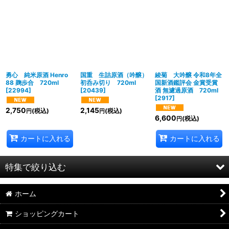
勇心 純米原酒 Henro
国重 生詰原酒（吟醸）
綾菊 大吟醸 令和8年全
88 麹歩合 720ml
初呑み切り 720ml
国新酒鑑評会 金賞受賞
[
22994
]
[
20439
]
酒 無濾過原酒 720ml
[
2917
]
2,750
2,145
(税込)
(税込)
円
円
6,600
(税込)
円
カートに入れる
カートに入れる
特集で絞り込む
ホーム
2026年8月DMワイン
ショッピングカート
2026年7月DMワイン