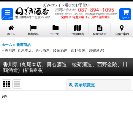
好みのワイン選びのお手伝い
メニュー
カート
ホーム
新着商品
カテゴリ
ご利用案内
特商法表示
店舗ご案内
ホーム
>
新着商品
>
香川県 (丸尾本店、勇心酒造、綾菊酒造、西野金陵、川鶴酒造)
香川県 (丸尾本店、勇心酒造、綾菊酒造、西野金陵、川
鶴酒造)
[
新着商品
]
表示順変更
閉じる
9
件
表示数
:
在庫あり
並び順
: