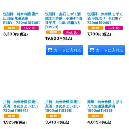
絞り込む
悦凱陣 純米吟醸 讃州
悦凱陣 燕石 しずく酒
悦凱陣 大吟醸 しずく
山田錦 無濾過生
純米大吟醸 令和4年酒
酒 斗瓶取り H23BY
R6BY 720ml
[
8666
]
造年度 1.8L 桐箱入り
720ml
[
9049
]
[
11929
]
3,303
7,700
(税込)
(税込)
円
円
19,800
(税込)
円
カートに入れる
カートに入れる
川鶴 純米吟醸 限定生
川鶴 純米吟醸 限定生
國重 純米吟醸 しぼり
原酒 さぬきよいまい
原酒 さぬきよいまい
たて無濾過生原酒
720ml
[
16974
]
1800ml
[
18398
]
1800ml
[
1485
]
1,925
3,410
4,015
(税込)
(税込)
(税込)
円
円
円