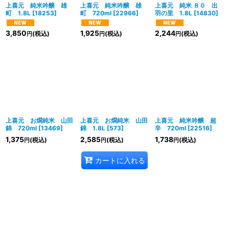
絞り込む
上喜元 純米吟醸 雄
上喜元 純米吟醸 雄
上喜元 純米 ８０ 出
町 1.8L
[
18253
]
町 720ml
[
22966
]
羽の里 1.8L
[
14830
]
3,850
1,925
2,244
(税込)
(税込)
(税込)
円
円
円
上喜元 お燗純米 山田
上喜元 お燗純米 山田
上喜元 純米吟醸 超
錦 720ml
[
13469
]
錦 1.8L
[
573
]
辛 720ml
[
22516
]
1,375
2,585
1,738
(税込)
(税込)
(税込)
円
円
円
カートに入れる