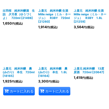
出羽桜 純米吟醸酒 生
上喜元 純米吟醸 生酒
上喜元 純米吟醸 生酒
詰 夕月夜（ゆうづく
Mille neige（ミル・ネー
Mille neige（ミル・ネー
よ） 720ml
[
21498
]
ジュ） R3BY 720ml
ジュ） R3BY 1.8L
[
21260
]
[
21259
]
1,650
(税込)
円
1,914
3,564
(税込)
(税込)
円
円
上喜元 純米吟醸 農
上喜元 純米吟醸 農
上喜元 純米吟醸 13度
(みのり) 本生 720ml
(みのり) 本生 1.8L
原酒 720ml
[
20647
]
[
18165
]
[
18164
]
1,419
(税込)
円
1,925
3,300
(税込)
(税込)
円
円
カートに入れる
カートに入れる