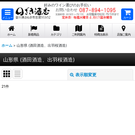
好みのワイン選びのお手伝い
メニュー
カート
ホーム
新着商品
カテゴリ
ご利用案内
特商法表示
店舗ご案内
ホーム
>
山形県 (酒田酒造、出羽桜酒造)
山形県 (酒田酒造、出羽桜酒造)
表示順変更
閉じる
21
件
表示数
:
在庫あり
並び順
: