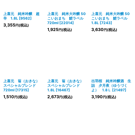
上喜元 純米吟醸 超
上喜元 純米大吟醸 50
上喜元 純米大吟醸 50
辛 1.8L
[
9562
]
こいおまち 鯉ラベル
こいおまち 鯉ラベル
720ml
[
22014
]
1.8L
[
7243
]
3,355
(税込)
円
1,925
3,630
(税込)
(税込)
円
円
上喜元 翁（おきな）
上喜元 翁（おきな）
出羽桜 純米吟醸酒 生
スペシャルブレンド
スペシャルブレンド
詰 夕月夜（ゆうづく
720ml
[
17315
]
1.8L
[
16467
]
よ） 1.8Ｌ
[
21497
]
1,510
2,673
3,190
(税込)
(税込)
(税込)
円
円
円