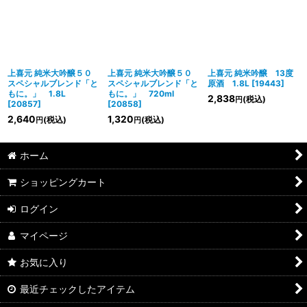
上喜元 純米大吟醸５０
上喜元 純米大吟醸５０
上喜元 純米吟醸 13度
スペシャルブレンド「と
スペシャルブレンド「と
原酒 1.8L
[
19443
]
もに。」 1.8L
もに。」 720ml
2,838
(税込)
円
[
20857
]
[
20858
]
2,640
1,320
(税込)
(税込)
円
円
ホーム
ショッピングカート
ログイン
マイページ
お気に入り
最近チェックしたアイテム