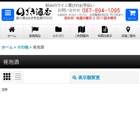
好みのワイン選びのお手伝い
メニュー
カート
ホーム
新着商品
カテゴリ
ご利用案内
特商法表示
店舗ご案内
ホーム
>
その他
>
発泡酒
発泡酒
表示順変更
閉じる
3
件
表示数
:
在庫あり
並び順
: