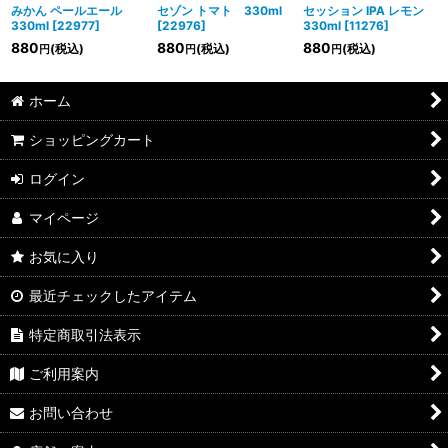
絞り込む
みかん ペールエール
セゾン トマト 330ml
セッション IPA レモン
330ml
[
22977
]
[
22976
]
330ml
[
11276
]
880
880
880
(税込)
(税込)
(税込)
円
円
円
ホーム
ショッピングカート
ログイン
マイページ
お気に入り
最近チェックしたアイテム
特定商取引法表示
ご利用案内
お問い合わせ