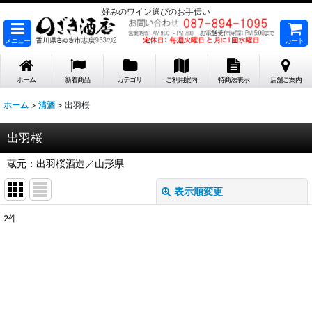
好みのワイン選びのお手伝い
メニュー
カート
ホーム
新着商品
カテゴリ
ご利用案内
特商法表示
店舗ご案内
ホーム
>
清酒
>
出羽桜
出羽桜
蔵元：出羽桜酒造／山形県
表示順変更
閉じる
2
件
表示数
:
在庫あり
並び順
: