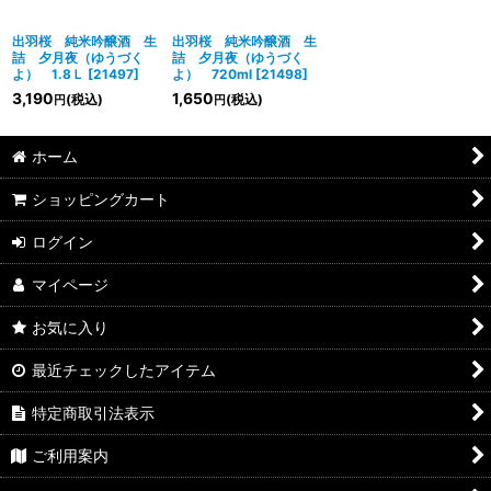
絞り込む
出羽桜 純米吟醸酒 生
出羽桜 純米吟醸酒 生
詰 夕月夜（ゆうづく
詰 夕月夜（ゆうづく
よ） 1.8Ｌ
[
21497
]
よ） 720ml
[
21498
]
3,190
1,650
(税込)
(税込)
円
円
ホーム
ショッピングカート
ログイン
マイページ
お気に入り
最近チェックしたアイテム
特定商取引法表示
ご利用案内