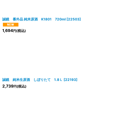
絞り込む
誠鏡 番外品 純米原酒 K1801 720ml
[
22503
]
1,694
(税込)
円
誠鏡 純米生原酒 しぼりたて 1.8Ｌ
[
22193
]
2,739
(税込)
円