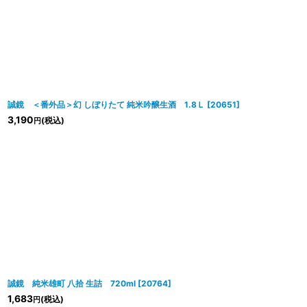
誠鏡 ＜番外品＞幻 しぼりたて 純米吟醸生酒 1.8Ｌ
[
20651
]
3,190
(税込)
円
誠鏡 純米雄町 八拾 生詰 720ml
[
20764
]
1,683
(税込)
円