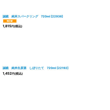
並び順
:
誠鏡 純米スパークリング 720ml
[
22936
]
1,815
(税込)
円
誠鏡 純米生原酒 しぼりたて 720ml
[
22192
]
1,452
(税込)
円