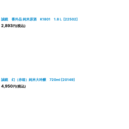
誠鏡 番外品 純米原酒 K1801 1.8Ｌ
[
22502
]
2,893
(税込)
円
誠鏡 幻（赤箱）純米大吟醸 720ml
[
20149
]
4,950
(税込)
円