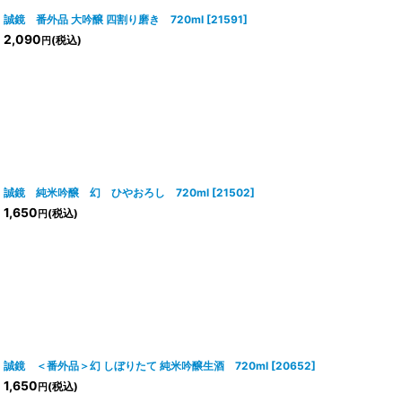
誠鏡 番外品 大吟醸 四割り磨き 720ml
[
21591
]
2,090
(税込)
円
誠鏡 純米吟醸 幻 ひやおろし 720ml
[
21502
]
1,650
(税込)
円
誠鏡 ＜番外品＞幻 しぼりたて 純米吟醸生酒 720ml
[
20652
]
1,650
(税込)
円