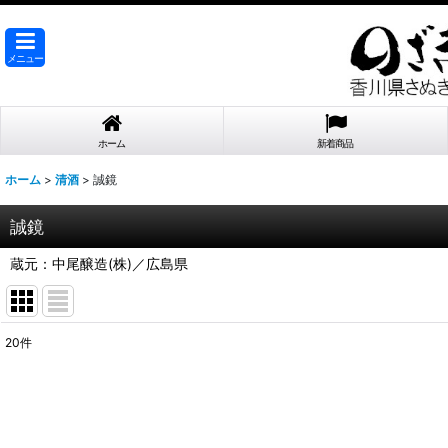
メニュー
ホーム
新着商品
ホーム
>
清酒
>
誠鏡
誠鏡
蔵元：中尾醸造(株)／広島県
20
件
表示数
:
在庫あり