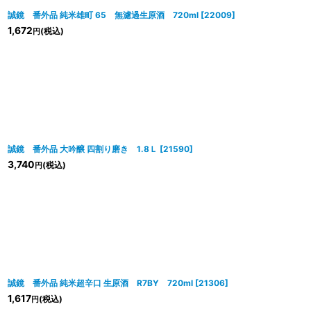
誠鏡 番外品 純米雄町 65 無濾過生原酒 720ml
[
22009
]
1,672
(税込)
円
誠鏡 番外品 大吟醸 四割り磨き 1.8Ｌ
[
21590
]
3,740
(税込)
円
誠鏡 番外品 純米超辛口 生原酒 R7BY 720ml
[
21306
]
1,617
(税込)
円