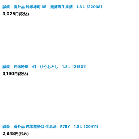
誠鏡 番外品 純米雄町 65 無濾過生原酒 1.8Ｌ
[
22008
]
3,025
(税込)
円
誠鏡 純米吟醸 幻 ひやおろし 1.8Ｌ
[
21501
]
3,190
(税込)
円
誠鏡 番外品 純米超辛口 生原酒 R7BY 1.8Ｌ
[
20411
]
2,948
(税込)
円