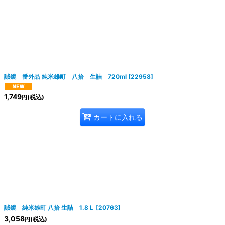
誠鏡 番外品 純米雄町 八拾 生詰 720ml
[
22958
]
1,749
(税込)
円
カートに入れる
誠鏡 純米雄町 八拾 生詰 1.8Ｌ
[
20763
]
3,058
(税込)
円