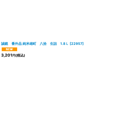
誠鏡 番外品 純米雄町 八拾 生詰 1.8Ｌ
[
22957
]
3,201
(税込)
円