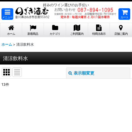
好みのワイン選びのお手伝い
メニュー
カート
ホーム
新着商品
カテゴリ
ご利用案内
特商法表示
店舗ご案内
ホーム
>
清涼飲料水
清涼飲料水
表示順変更
閉じる
13
件
表示数
:
在庫あり
並び順
: