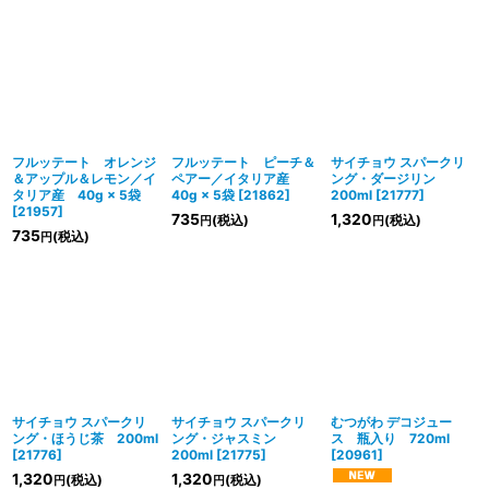
フルッテート オレンジ
フルッテート ピーチ＆
サイチョウ スパークリ
＆アップル＆レモン／イ
ペアー／イタリア産
ング・ダージリン
タリア産 40g × 5袋
40g × 5袋
[
21862
]
200ml
[
21777
]
[
21957
]
735
1,320
(税込)
(税込)
円
円
735
(税込)
円
サイチョウ スパークリ
サイチョウ スパークリ
むつがわ デコジュー
ング・ほうじ茶 200ml
ング・ジャスミン
ス 瓶入り 720ml
[
21776
]
200ml
[
21775
]
[
20961
]
1,320
1,320
(税込)
(税込)
円
円