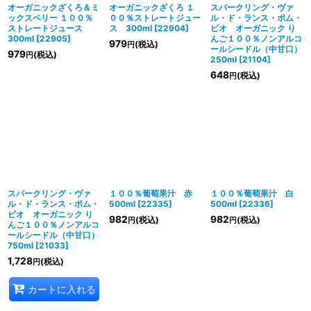
絞り込む
オーガニックざくろ＆ミ
オーガニックざくろ １
スパークリング・ヴァ
ックスベリー １００％
００％ストレートジュー
ル・ド・ランス・ポム・
ストレートジュース
ス 300ml
[
22904
]
ビオ オーガニック り
300ml
[
22905
]
んご１００％ノンアルコ
979
(税込)
円
ールシードル（中甘口）
979
(税込)
円
250ml
[
21104
]
648
(税込)
円
スパークリング・ヴァ
１００％葡萄果汁 赤
１００％葡萄果汁 白
ル・ド・ランス・ポム・
500ml
[
22335
]
500ml
[
22336
]
ビオ オーガニック り
982
982
(税込)
(税込)
円
円
んご１００％ノンアルコ
ールシードル（中甘口）
750ml
[
21033
]
1,728
(税込)
円
カートに入れる