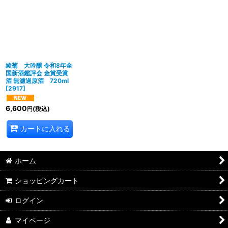
綾菊 大吟醸 令和8年全
国新酒鑑評会 金賞受賞
酒 無濾過原酒 720ml
[
2917
]
6,600
(税込)
円
カートに入れる
ホーム
ショッピングカート
ログイン
マイページ