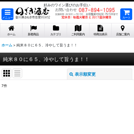
好みのワイン選びのお手伝い
メニュー
カート
ホーム
新着商品
カテゴリ
ご利用案内
特商法表示
店舗ご案内
ホーム
>
純米８０に６５、冷やして旨うま！！
純米８０に６５、冷やして旨うま！！
表示順変更
閉じる
7
件
表示数
:
在庫あり
並び順
: