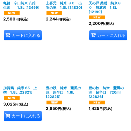
絞り込む
亀齢 辛口純米 八拾
上喜元 純米 ８０ 出
天の戸 美稲 純米８
生酒 1.8L
[
13499
]
羽の里 1.8L
[
14830
]
０ 無濾過 1.8L
[
12199
]
2,500
2,244
(税込)
(税込)
円
円
2,200
(税込)
円
カートに入れる
カートに入れる
加賀鶴 純米 65 上
豊の秋 純米 薫風の
豊の秋 純米 薫風の
撰 1.8L
[
22821
]
涼 超辛口 1.8L
涼 超辛口 720ml
[
22825
]
[
22826
]
3,025
(税込)
円
2,850
1,425
(税込)
(税込)
円
円
カートに入れる