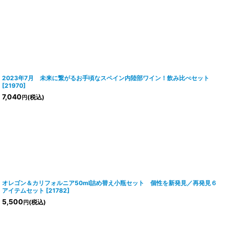
2023年7月 未来に繋がるお手頃なスペイン内陸部ワイン！飲み比べセット
[
21970
]
7,040
(税込)
円
オレゴン＆カリフォルニア50ml詰め替え小瓶セット 個性を新発見／再発見６
アイテムセット
[
21782
]
5,500
(税込)
円