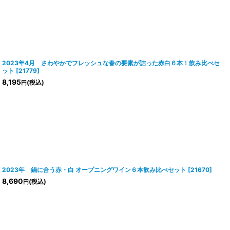
2023年4月 さわやかでフレッシュな春の要素が詰った赤白６本！飲み比べセ
ット
[
21779
]
8,195
(税込)
円
2023年 鍋に合う赤・白 オープニングワイン６本飲み比べセット
[
21670
]
8,690
(税込)
円