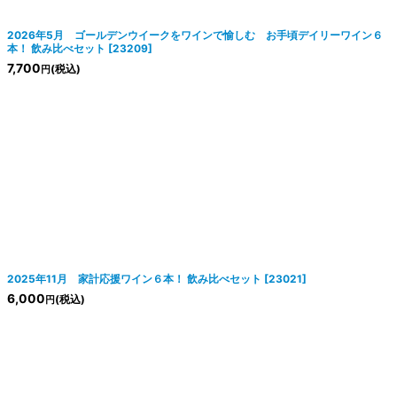
絞り込む
2026年5月 ゴールデンウイークをワインで愉しむ お手頃デイリーワイン６
本！ 飲み比べセット
[
23209
]
7,700
(税込)
円
2025年11月 家計応援ワイン６本！ 飲み比べセット
[
23021
]
6,000
(税込)
円