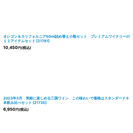
オレゴン＆カリフォルニア50ml詰め替え小瓶セット プレミアムワイナリーの
１２アイテムセット
[
21781
]
10,450
(税込)
円
2023年3月 気軽に楽しめる三国ワイン この味わいで価格はスタンダード６
本飲み比べセット
[
21735
]
6,950
(税込)
円