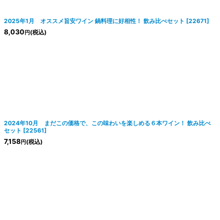
2025年1月 オススメ旨安ワイン 鍋料理に好相性！ 飲み比べセット
[
22671
]
8,030
(税込)
円
2024年10月 まだこの価格で、この味わいを楽しめる６本ワイン！ 飲み比べ
セット
[
22561
]
7,158
(税込)
円