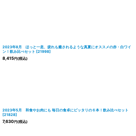
2023年8月 ほっと一息、疲れも癒されるような真夏にオススメの赤・白ワイ
ン！飲み比べセット
[
21998
]
8,415
(税込)
円
2023年5月 和食やお肉にも 毎日の食卓にピッタリの６本！飲み比べセット
[
21828
]
7,630
(税込)
円