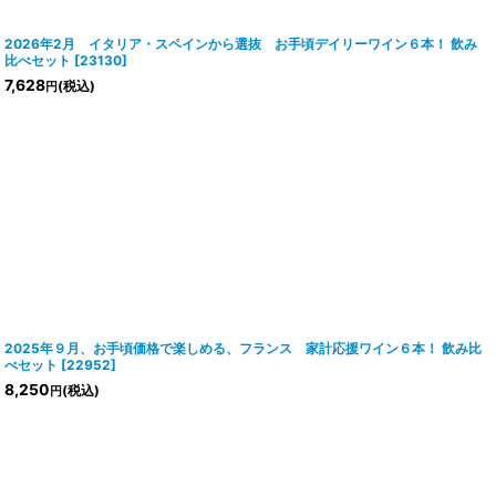
2026年2月 イタリア・スペインから選抜 お手頃デイリーワイン６本！ 飲み
比べセット
[
23130
]
7,628
(税込)
円
2025年９月、お手頃価格で楽しめる、フランス 家計応援ワイン６本！ 飲み比
べセット
[
22952
]
8,250
(税込)
円