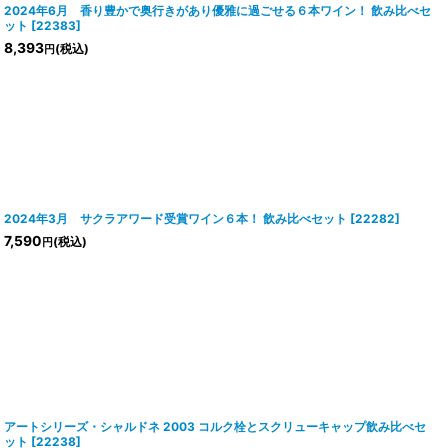
2024年6月 香り豊かで奥行きがあり優雅に過ごせる６本ワイン！ 飲み比べセ
ット
[
22383
]
8,393
(税込)
円
2024年3月 サクラアワード受賞ワイン６本！ 飲み比べセット
[
22282
]
7,590
(税込)
円
アートシリーズ・シャルドネ 2003 コルク栓とスクリューキャップ飲み比べセ
ット
[
22238
]