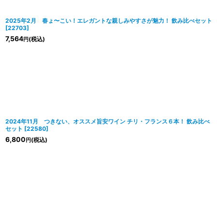
2025年2月 春ょ〜こい！エレガントな親しみやすさが魅力！ 飲み比べセット
[
22703
]
7,564
(税込)
円
2024年11月 つきない、オススメ旨安ワイン チリ・フランス６本！ 飲み比べ
セット
[
22580
]
6,800
(税込)
円