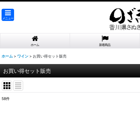
メニュー
ホーム
新着商品
ホーム
>
ワイン
>
お買い得セット販売
お買い得セット販売
58
件
表示数
:
在庫あり
並び順
: