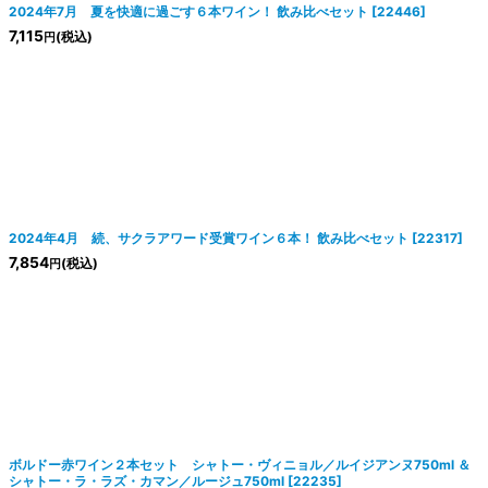
2024年7月 夏を快適に過ごす６本ワイン！ 飲み比べセット
[
22446
]
7,115
(税込)
円
2024年4月 続、サクラアワード受賞ワイン６本！ 飲み比べセット
[
22317
]
7,854
(税込)
円
ボルドー赤ワイン２本セット シャトー・ヴィニョル／ルイジアンヌ750ml ＆
シャトー・ラ・ラズ・カマン／ルージュ750ml
[
22235
]