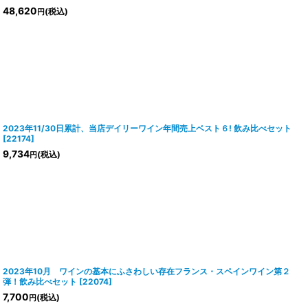
48,620
(税込)
円
2023年11/30日累計、当店デイリーワイン年間売上ベスト６! 飲み比べセット
[
22174
]
9,734
(税込)
円
2023年10月 ワインの基本にふさわしい存在フランス・スペインワイン第２
弾！飲み比べセット
[
22074
]
7,700
(税込)
円