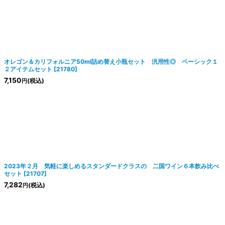
オレゴン＆カリフォルニア50ml詰め替え小瓶セット 汎用性◎ ベーシック１
２アイテムセット
[
21780
]
7,150
(税込)
円
2023年２月 気軽に楽しめるスタンダードクラスの 二国ワイン６本飲み比べ
セット
[
21707
]
7,282
(税込)
円