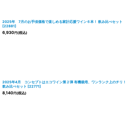
2025年 7月のお手頃価格で楽しめる家計応援ワイン６本！ 飲み比べセット
[
22881
]
6,930
(税込)
円
2025年4月 コンセプトはエコワイン第２弾 有機栽培、ワンランク上のチリ！
飲み比べセット
[
22771
]
8,140
(税込)
円