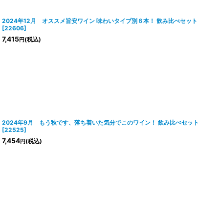
2024年12月 オススメ旨安ワイン 味わいタイプ別６本！ 飲み比べセット
[
22606
]
7,415
(税込)
円
2024年9月 もう秋です、落ち着いた気分でこのワイン！ 飲み比べセット
[
22525
]
7,454
(税込)
円