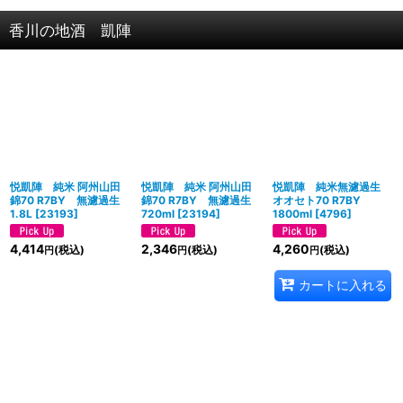
香川の地酒 凱陣
悦凱陣 純米 阿州山田
悦凱陣 純米 阿州山田
悦凱陣 純米無濾過生
錦70 R7BY 無濾過生
錦70 R7BY 無濾過生
オオセト70 R7BY
1.8L
[
23193
]
720ml
[
23194
]
1800ml
[
4796
]
4,414
2,346
4,260
(税込)
(税込)
(税込)
円
円
円
カートに入れる