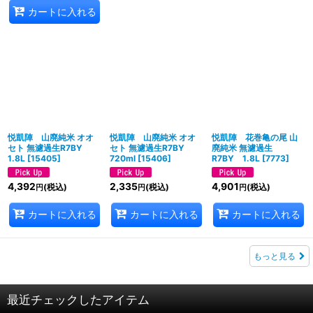
カートに入れる
悦凱陣 山廃純米 オオ
悦凱陣 山廃純米 オオ
悦凱陣 花巻亀の尾 山
セト 無濾過生R7BY
セト 無濾過生R7BY
廃純米 無濾過生
1.8L
[
15405
]
720ml
[
15406
]
R7BY 1.8L
[
7773
]
4,392
2,335
4,901
(税込)
(税込)
(税込)
円
円
円
カートに入れる
カートに入れる
カートに入れる
もっと見る
最近チェックしたアイテム