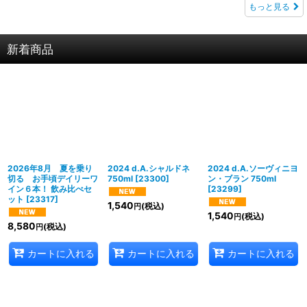
もっと見る
新着商品
2026年8月 夏を乗り
2024 d.A.シャルドネ
2024 d.A.ソーヴィニヨ
切る お手頃デイリーワ
750ml
[
23300
]
ン・ブラン 750ml
イン６本！ 飲み比べセ
[
23299
]
ット
[
23317
]
1,540
(税込)
円
1,540
(税込)
円
8,580
(税込)
円
カートに入れる
カートに入れる
カートに入れる