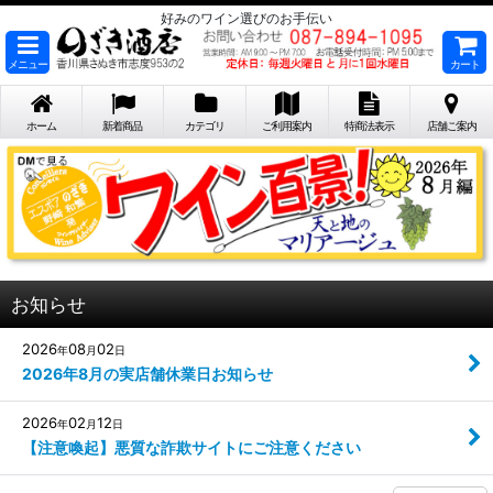
好みのワイン選びのお手伝い
メニュー
カート
ホーム
新着商品
カテゴリ
ご利用案内
特商法表示
店舗ご案内
お知らせ
2026
08
02
年
月
日
2026年8月の実店舗休業日お知らせ
2026
02
12
年
月
日
【注意喚起】悪質な詐欺サイトにご注意ください