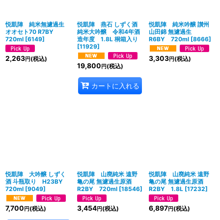
悦凱陣 純米無濾過生
悦凱陣 燕石 しずく酒
悦凱陣 純米吟醸 讃州
オオセト70 R7BY
純米大吟醸 令和4年酒
山田錦 無濾過生
720ml
[
6149
]
造年度 1.8L 桐箱入り
R6BY 720ml
[
8666
]
[
11929
]
2,263
3,303
(税込)
(税込)
円
円
19,800
(税込)
円
カートに入れる
悦凱陣 大吟醸 しずく
悦凱陣 山廃純米 遠野
悦凱陣 山廃純米 遠野
酒 斗瓶取り H23BY
亀の尾 無濾過生原酒
亀の尾 無濾過生原酒
720ml
[
9049
]
R2BY 720ml
[
18546
]
R2BY 1.8L
[
17232
]
7,700
3,454
6,897
(税込)
(税込)
(税込)
円
円
円