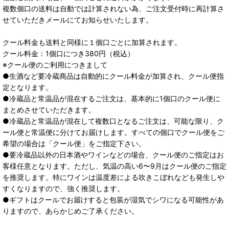
複数個口の送料は自動では計算されない為、ご注文受付時に再計算さ
せていただきメールにてお知らせいたします。
クール料金も送料と同様に１個口ごとに加算されます。
クール料金：1個口につき380円（税込）
※クール便のご利用につきまして
●生酒など要冷蔵商品は自動的にクール料金が加算され、クール便指
定となります。
●冷蔵品と常温品が混在するご注文は、基本的に1個口のクール便に
まとめさせていただきます。
●冷蔵品と常温品が混在して複数口となるご注文は、可能な限り、ク
ール便と常温便に分けてお届けします。すべての個口でクール便をご
希望の場合は「クール便」をご指定下さい。
●要冷蔵品以外の日本酒やワインなどの場合、クール便のご指定はお
客様任意となります。ただし、気温の高い6〜9月はクール便のご指定
を推奨します。特にワインは温度差による吹きこぼれなども発生しや
すくなりますので、強く推奨します。
●ギフトはクールでお届けすると包装が湿気でシワになる可能性があ
りますので、あらかじめご了承ください。