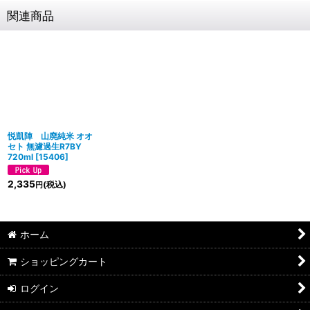
関連商品
悦凱陣 山廃純米 オオ
セト 無濾過生R7BY
720ml
[
15406
]
2,335
(税込)
円
ホーム
ショッピングカート
ログイン