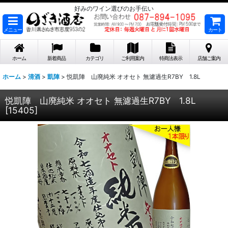
好みのワイン選びのお手伝い
メニュー
カート
ホーム
新着商品
カテゴリ
ご利用案内
特商法表示
店舗ご案内
ホーム
>
清酒
>
凱陣
>
悦凱陣 山廃純米 オオセト 無濾過生R7BY 1.8L
悦凱陣 山廃純米 オオセト 無濾過生R7BY 1.8L
[
15405
]