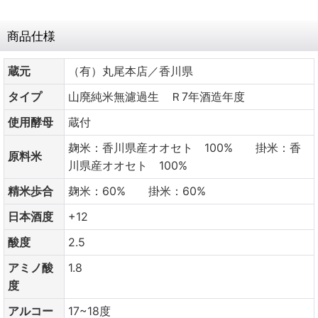
商品仕様
蔵元
（有）丸尾本店／香川県
タイプ
山廃純米無濾過生 Ｒ7年酒造年度
使用酵母
蔵付
麹米：香川県産オオセト 100% 掛米：香
原料米
川県産オオセト 100%
精米歩合
麹米：60% 掛米：60%
日本酒度
+12
酸度
2.5
アミノ酸
1.8
度
アルコー
17~18度