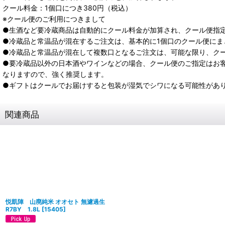
クール料金：1個口につき380円（税込）
※クール便のご利用につきまして
●生酒など要冷蔵商品は自動的にクール料金が加算され、クール便指
●冷蔵品と常温品が混在するご注文は、基本的に1個口のクール便にま
●冷蔵品と常温品が混在して複数口となるご注文は、可能な限り、ク
●要冷蔵品以外の日本酒やワインなどの場合、クール便のご指定はお
なりますので、強く推奨します。
●ギフトはクールでお届けすると包装が湿気でシワになる可能性があ
関連商品
悦凱陣 山廃純米 オオセト 無濾過生
R7BY 1.8L
[
15405
]