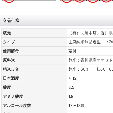
商品仕様
蔵元
（有）丸尾本店／香川県
タイプ
山廃純米無濾過生 Ｒ7
使用酵母
蔵付
原料米
麹米：香川県産オオセト
精米歩合
麹米：60% 掛米：6
日本酒度
+ 12
酸度
2.5
アミノ酸度
1.8
アルコール度数
17〜18度