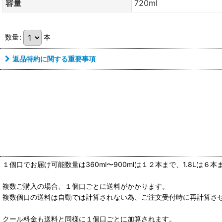
容量
720ml
数量
:
本
返品特約に関する重要事項
１個口でお届け可能数量は360ml〜900mlは１２本まで、1.8Lは６
複数ご購入の場合、１個口ごとに送料がかかります。
複数個口の送料は自動では計算されない為、ご注文受付時に再計算さ
クール料金も送料と同様に１個口ごとに加算されます。