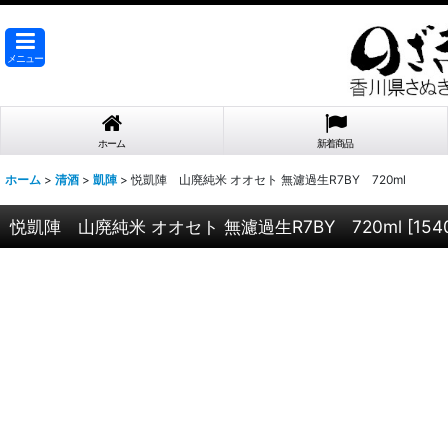
メニュー
ホーム
新着商品
ホーム
>
清酒
>
凱陣
>
悦凱陣 山廃純米 オオセト 無濾過生R7BY 720ml
悦凱陣 山廃純米 オオセト 無濾過生R7BY 720ml
[
154