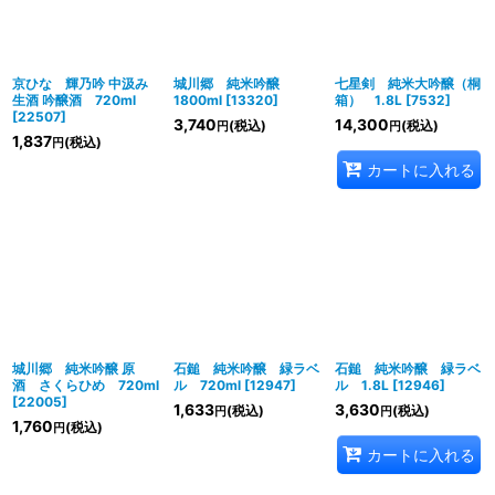
京ひな 輝乃吟 中汲み
城川郷 純米吟醸
七星剣 純米大吟醸（桐
生酒 吟醸酒 720ml
1800ml
[
13320
]
箱） 1.8L
[
7532
]
[
22507
]
3,740
14,300
(税込)
(税込)
円
円
1,837
(税込)
円
カートに入れる
城川郷 純米吟醸 原
石鎚 純米吟醸 緑ラベ
石鎚 純米吟醸 緑ラベ
酒 さくらひめ 720ml
ル 720ml
[
12947
]
ル 1.8L
[
12946
]
[
22005
]
1,633
3,630
(税込)
(税込)
円
円
1,760
(税込)
円
カートに入れる