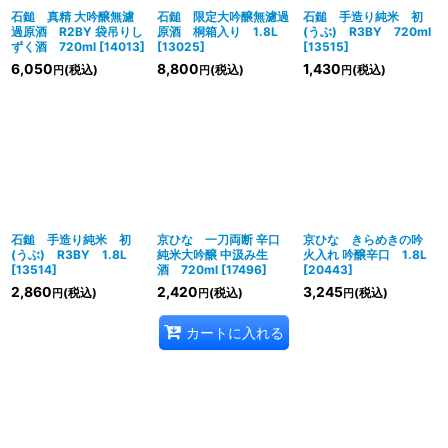
石鎚 真精 大吟醸無濾
石鎚 限定大吟醸無濾過
石鎚 手造り純米 初
過原酒 R2BY 袋吊りし
原酒 桐箱入り 1.8L
(うぶ) R3BY 720ml
ずく酒 720ml
[
14013
]
[
13025
]
[
13515
]
6,050
8,800
1,430
(税込)
(税込)
(税込)
円
円
円
石鎚 手造り純米 初
京ひな 一刀両断 辛口
京ひな きらめきの吟
(うぶ) R3BY 1.8L
純米大吟醸 中汲み生
火入れ 吟醸辛口 1.8L
[
13514
]
酒 720ml
[
17496
]
[
20443
]
2,860
2,420
3,245
(税込)
(税込)
(税込)
円
円
円
カートに入れる