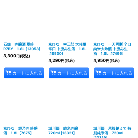
石鎚 吟醸酒 夏吟
京ひな 幸三郎 大吟醸
京ひな 一刀両断 辛口
R7BY 1.8L
[
13058
]
辛口 中汲み生酒 1.8L
純米大吟醸 中汲み生
[
18500
]
酒 1.8L
[
17495
]
3,300
(税込)
円
4,290
4,950
(税込)
(税込)
円
円
カートに入れる
カートに入れる
カートに入れる
京ひな 輝乃吟 吟醸
城川郷 純米吟醸
城川郷 尾根越えて 特
酒 1.8L
[
7675
]
720ml
[
13321
]
別純米酒 720ml
[
13319
]