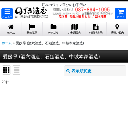
好みのワイン選びのお手伝い
メニュー
カート
ホーム
新着商品
カテゴリ
ご利用案内
特商法表示
店舗ご案内
ホーム
>
愛媛県 (酒六酒造、石鎚酒造、中城本家酒造)
愛媛県 (酒六酒造、石鎚酒造、中城本家酒造)
表示順変更
閉じる
29
件
表示数
:
在庫あり
並び順
: