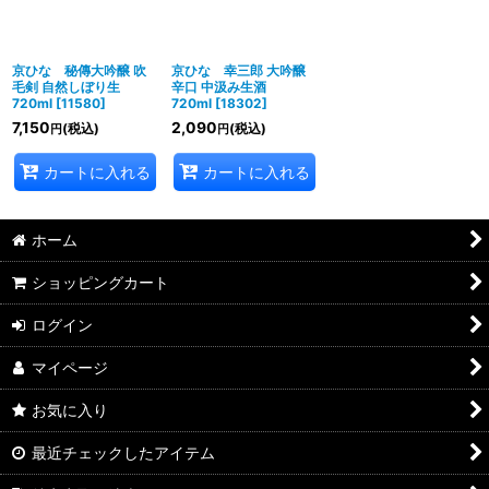
京ひな 秘傳大吟醸 吹
京ひな 幸三郎 大吟醸
毛剣 自然しぼり生
辛口 中汲み生酒
720ml
[
11580
]
720ml
[
18302
]
7,150
2,090
(税込)
(税込)
円
円
カートに入れる
カートに入れる
ホーム
ショッピングカート
ログイン
マイページ
お気に入り
最近チェックしたアイテム