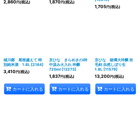
2,860
1,870
(税込)
(税込)
円
円
1,705
(税込)
円
城川郷 尾根越えて 特
京ひな きらめきのi吟
京ひな 秘傳大吟醸 吹
別純米酒 1.8L
[
2184
]
中汲み火入れ 吟醸
毛剣 自然しぼり生
720ml
[
13273
]
1.8L
[
11579
]
3,410
(税込)
円
1,837
13,200
(税込)
(税込)
円
円
カートに入れる
カートに入れる
カートに入れる