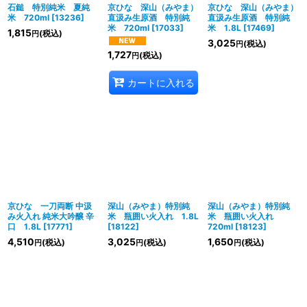
絞り込む
石鎚 特別純米 夏純
京ひな 深山（みやま）
京ひな 深山（みやま）
米 720ml
[
13236
]
直汲み生原酒 特別純
直汲み生原酒 特別純
米 720ml
[
17033
]
米 1.8L
[
17469
]
1,815
(税込)
円
3,025
(税込)
円
1,727
(税込)
円
カートに入れる
京ひな 一刀両断 中汲
深山（みやま）特別純
深山（みやま）特別純
み火入れ 純米大吟醸 辛
米 瓶囲い火入れ 1.8L
米 瓶囲い火入れ
口 1.8L
[
17771
]
[
18122
]
720ml
[
18123
]
4,510
3,025
1,650
(税込)
(税込)
(税込)
円
円
円