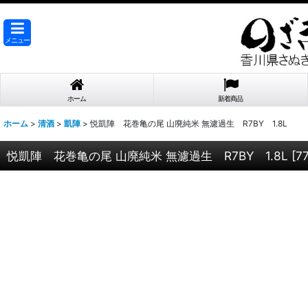
メニュー
ホーム
新着商品
ホーム
>
清酒
>
凱陣
>
悦凱陣 花巻亀の尾 山廃純米 無濾過生 R7BY 1.8L
悦凱陣 花巻亀の尾 山廃純米 無濾過生 R7BY 1.8L
[
7