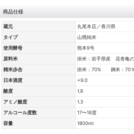
商品仕様
蔵元
丸尾本店／香川県
タイプ
山廃純米
使用酵母
熊本9号
原料米
掛米：岩手県産 花巻亀の
精米歩合
掛米：70% 麹米：70
日本酒度
+9.0
酸度
1.8
アミノ酸度
1.3
アルコール度数
17〜18度
容量
1800ml