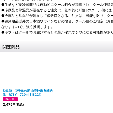
●生酒など要冷蔵商品は自動的にクール料金が加算され、クール便指
●冷蔵品と常温品が混在するご注文は、基本的に1個口のクール便にま
●冷蔵品と常温品が混在して複数口となるご注文は、可能な限り、ク
●要冷蔵品以外の日本酒やワインなどの場合、クール便のご指定はお
なりますので、強く推奨します。
●ギフトはクールでお届けすると包装が湿気でシワになる可能性があ
関連商品
悦凱陣 花巻亀の尾 山廃純米 無濾過
生 R7BY 720ml
[
18221
]
2,475
(税込)
円