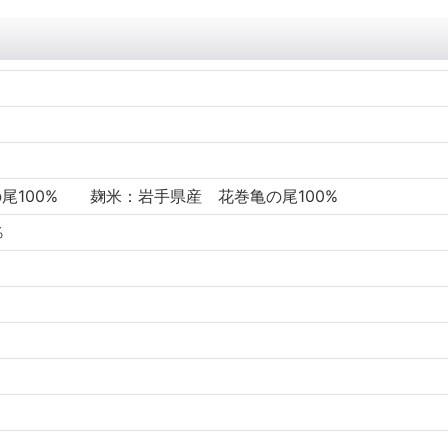
尾100% 麹米：岩手県産 花巻亀の尾100%
％