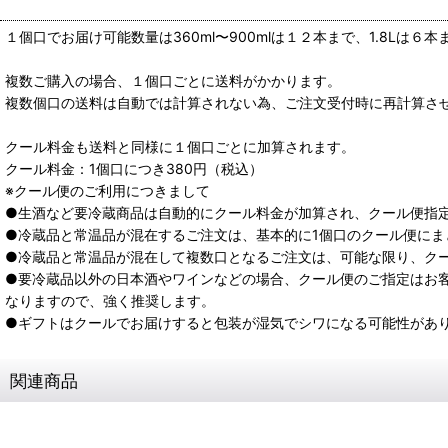
１個口でお届け可能数量は360ml〜900mlは１２本まで、1.8Lは６
複数ご購入の場合、１個口ごとに送料がかかります。
複数個口の送料は自動では計算されない為、ご注文受付時に再計算さ
クール料金も送料と同様に１個口ごとに加算されます。
クール料金：1個口につき380円（税込）
※クール便のご利用につきまして
●生酒など要冷蔵商品は自動的にクール料金が加算され、クール便指
●冷蔵品と常温品が混在するご注文は、基本的に1個口のクール便にま
●冷蔵品と常温品が混在して複数口となるご注文は、可能な限り、ク
●要冷蔵品以外の日本酒やワインなどの場合、クール便のご指定はお
なりますので、強く推奨します。
●ギフトはクールでお届けすると包装が湿気でシワになる可能性があ
関連商品