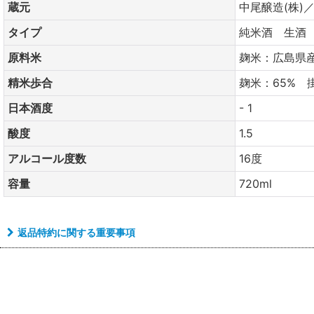
蔵元
中尾醸造(株)
タイプ
純米酒 生酒
原料米
麹米：広島県産
精米歩合
麹米：65% 
日本酒度
- 1
酸度
1.5
アルコール度数
16度
容量
720ml
返品特約に関する重要事項