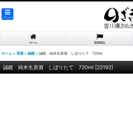
メニュー
ホーム
新着商品
ホーム
>
清酒
>
誠鏡
>
誠鏡 純米生原酒 しぼりたて 720ml
誠鏡 純米生原酒 しぼりたて 720ml
[
22192
]