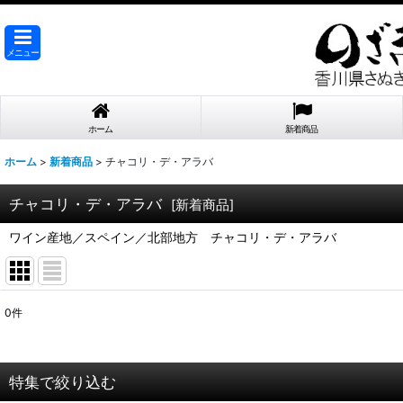
メニュー
ホーム
新着商品
ホーム
>
新着商品
>
チャコリ・デ・アラバ
チャコリ・デ・アラバ
[
新着商品
]
ワイン産地／スペイン／北部地方 チャコリ・デ・アラバ
0
件
表示数
:
在庫あり
特集で絞り込む