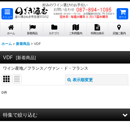
好みのワイン選びのお手伝い
メニュー
カート
ホーム
新着商品
カテゴリ
ご利用案内
特商法表示
店舗ご案内
ホーム
>
新着商品
>
VDF
VDF
[
新着商品
]
ワイン産地／フランス／ヴァン・ド・フランス
表示順変更
閉じる
0
件
表示数
:
在庫あり
特集で絞り込む
並び順
: