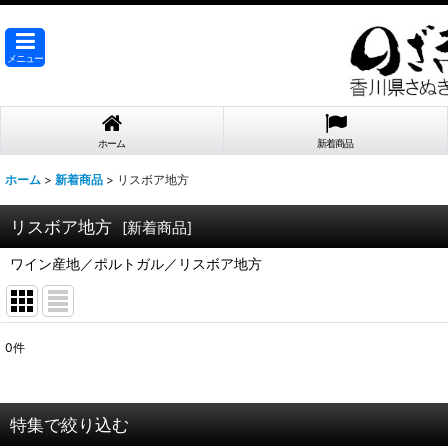
メニュー
ホーム
新着商品
ホーム
>
新着商品
>
リスボア地方
リスボア地方
[
新着商品
]
ワイン産地／ポルトガル／リスボア地方
0
件
表示数
:
在庫あり
特集で絞り込む