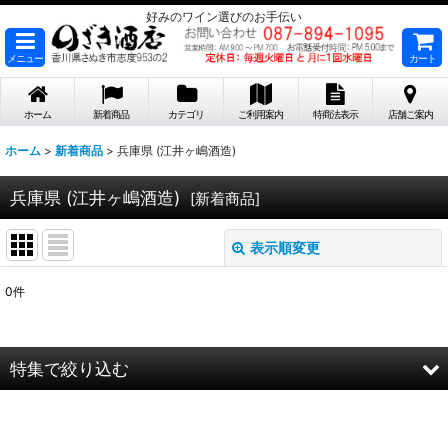
好みのワイン選びのお手伝い
メニュー
カート
ホーム
新着商品
カテゴリ
ご利用案内
特商法表示
店舗ご案内
ホーム
>
新着商品
>
兵庫県 (江井ヶ嶋酒造)
兵庫県 (江井ヶ嶋酒造)
[
新着商品
]
表示順変更
閉じる
0
件
表示数
:
在庫あり
特集で絞り込む
並び順
:
2026年8月DMワイン