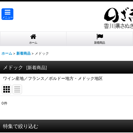
メニュー
ホーム
新着商品
ホーム
>
新着商品
>
メドック
メドック
[
新着商品
]
ワイン産地／フランス／ボルドー地方・メドック地区
0
件
表示数
:
在庫あり
特集で絞り込む