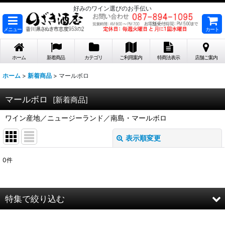
好みのワイン選びのお手伝い
メニュー
カート
ホーム
新着商品
カテゴリ
ご利用案内
特商法表示
店舗ご案内
ホーム
>
新着商品
>
マールボロ
マールボロ
[
新着商品
]
ワイン産地／ニュージーランド／南島・マールボロ
表示順変更
閉じる
0
件
表示数
:
在庫あり
特集で絞り込む
並び順
: