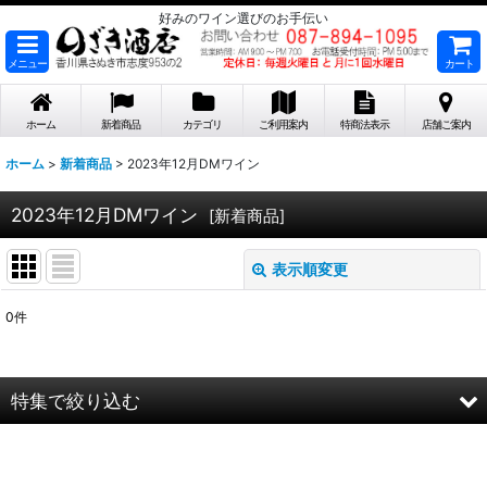
好みのワイン選びのお手伝い
メニュー
カート
ホーム
新着商品
カテゴリ
ご利用案内
特商法表示
店舗ご案内
ホーム
>
新着商品
>
2023年12月DMワイン
2023年12月DMワイン
[
新着商品
]
表示順変更
閉じる
0
件
表示数
:
在庫あり
特集で絞り込む
並び順
:
2026年8月DMワイン