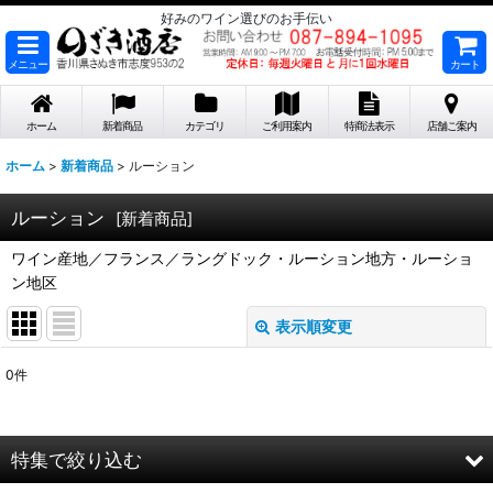
好みのワイン選びのお手伝い
メニュー
カート
ホーム
新着商品
カテゴリ
ご利用案内
特商法表示
店舗ご案内
ホーム
>
新着商品
>
ルーション
ルーション
[
新着商品
]
ワイン産地／フランス／ラングドック・ルーション地方・ルーショ
ン地区
表示順変更
閉じる
0
件
表示数
:
在庫あり
特集で絞り込む
並び順
: