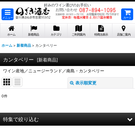
好みのワイン選びのお手伝い
メニュー
カート
ホーム
新着商品
カテゴリ
ご利用案内
特商法表示
店舗ご案内
ホーム
>
新着商品
>
カンタベリー
カンタベリー
[
新着商品
]
ワイン産地／ニュージーランド／南島・カンタベリー
表示順変更
閉じる
0
件
表示数
:
在庫あり
特集で絞り込む
並び順
: