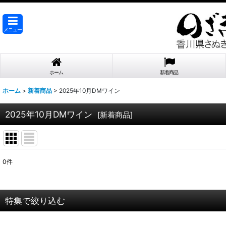
メニュー
ホーム
新着商品
ホーム
>
新着商品
>
2025年10月DMワイン
2025年10月DMワイン
[
新着商品
]
0
件
表示数
:
在庫あり
特集で絞り込む
並び順
: