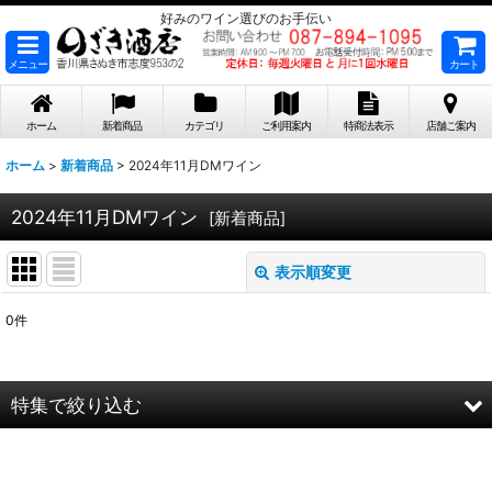
好みのワイン選びのお手伝い
メニュー
カート
ホーム
新着商品
カテゴリ
ご利用案内
特商法表示
店舗ご案内
ホーム
>
新着商品
>
2024年11月DMワイン
2024年11月DMワイン
[
新着商品
]
表示順変更
閉じる
0
件
表示数
:
在庫あり
特集で絞り込む
並び順
:
2026年8月DMワイン