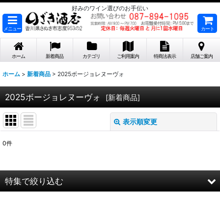
好みのワイン選びのお手伝い
メニュー
カート
ホーム
新着商品
カテゴリ
ご利用案内
特商法表示
店舗ご案内
ホーム
>
新着商品
>
2025ボージョレヌーヴォ
2025ボージョレヌーヴォ
[
新着商品
]
表示順変更
閉じる
0
件
表示数
:
在庫あり
特集で絞り込む
並び順
:
2026年8月DMワイン