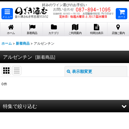
好みのワイン選びのお手伝い
メニュー
カート
ホーム
新着商品
カテゴリ
ご利用案内
特商法表示
店舗ご案内
ホーム
>
新着商品
>
アルゼンチン
アルゼンチン
[
新着商品
]
表示順変更
閉じる
0
件
表示数
:
在庫あり
特集で絞り込む
並び順
:
2026年8月DMワイン