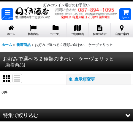
好みのワイン選びのお手伝い
メニュー
カート
ホーム
新着商品
カテゴリ
ご利用案内
特商法表示
店舗ご案内
ホーム
>
新着商品
>
お好みで選べる２種類の味わい ケーヴェリッヒ
お好みで選べる２種類の味わい ケーヴェリッヒ
[
新着商品
]
表示順変更
閉じる
0
件
表示数
:
在庫あり
特集で絞り込む
並び順
:
2026年8月DMワイン