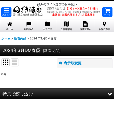
好みのワイン選びのお手伝い
メニュー
カート
ホーム
新着商品
カテゴリ
ご利用案内
特商法表示
店舗ご案内
ホーム
>
新着商品
>
2024年3月DM春霞
2024年3月DM春霞
[
新着商品
]
表示順変更
閉じる
0
件
表示数
:
在庫あり
特集で絞り込む
並び順
:
2026年8月DMワイン