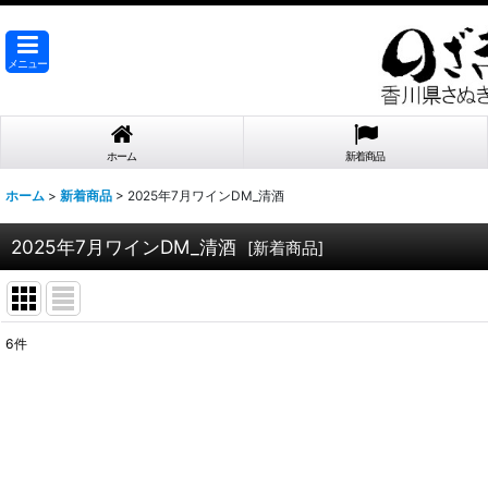
メニュー
ホーム
新着商品
ホーム
>
新着商品
>
2025年7月ワインDM_清酒
2025年7月ワインDM_清酒
[
新着商品
]
6
件
表示数
:
在庫あり
並び順
: