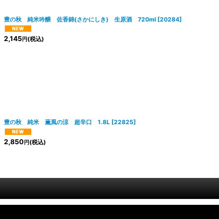
絞り込む
豊の秋 純米吟醸 佐香錦(さかにしき) 生原酒 720ml
[
20284
]
2,145
(税込)
円
豊の秋 純米 薫風の涼 超辛口 1.8L
[
22825
]
2,850
(税込)
円