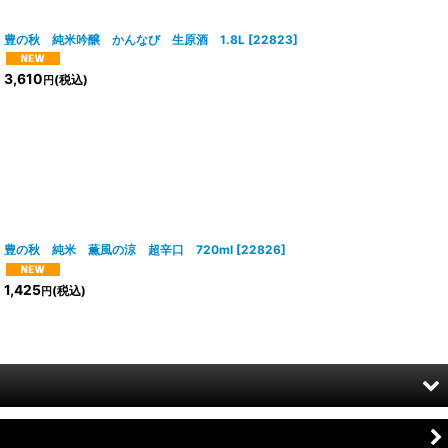
豊の秋 純米吟醸 かんなび 生原酒 1.8L
[
22823
]
3,610
(税込)
円
豊の秋 純米 薫風の涼 超辛口 720ml
[
22826
]
1,425
(税込)
円