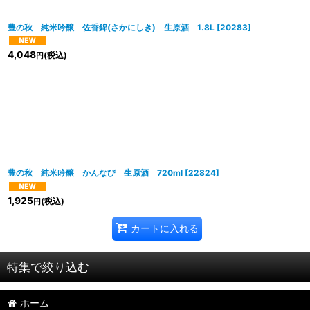
豊の秋 純米吟醸 佐香錦(さかにしき) 生原酒 1.8L
[
20283
]
4,048
(税込)
円
豊の秋 純米吟醸 かんなび 生原酒 720ml
[
22824
]
1,925
(税込)
円
カートに入れる
特集で絞り込む
ホーム
2026年8月DMワイン