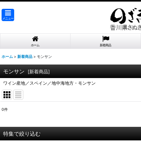
メニュー
ホーム
新着商品
ホーム
>
新着商品
>
モンサン
モンサン
[
新着商品
]
ワイン産地／スペイン／地中海地方・モンサン
0
件
表示数
:
在庫あり
特集で絞り込む