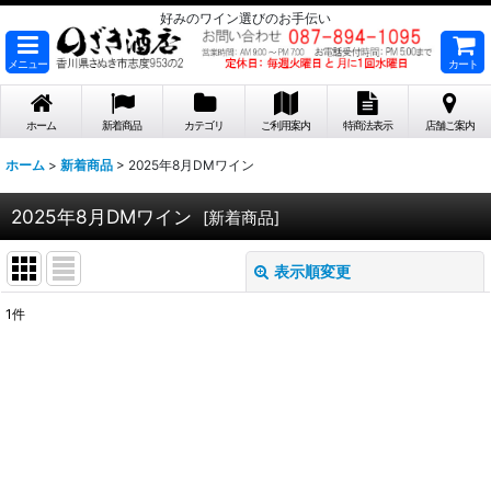
好みのワイン選びのお手伝い
メニュー
カート
ホーム
新着商品
カテゴリ
ご利用案内
特商法表示
店舗ご案内
ホーム
>
新着商品
>
2025年8月DMワイン
2025年8月DMワイン
[
新着商品
]
表示順変更
閉じる
1
件
表示数
:
在庫あり
並び順
: