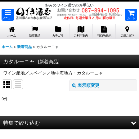
好みのワイン選びのお手伝い
メニュー
カート
ホーム
新着商品
カテゴリ
ご利用案内
特商法表示
店舗ご案内
ホーム
>
新着商品
>
カタルーニャ
カタルーニャ
[
新着商品
]
ワイン産地／スペイン／地中海地方・カタルーニャ
表示順変更
閉じる
0
件
表示数
:
在庫あり
特集で絞り込む
並び順
: