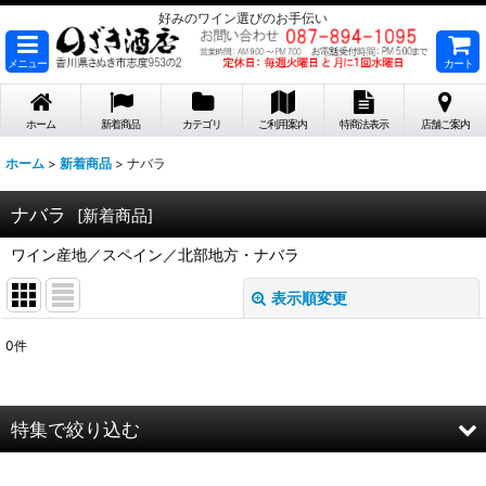
好みのワイン選びのお手伝い
メニュー
カート
ホーム
新着商品
カテゴリ
ご利用案内
特商法表示
店舗ご案内
ホーム
>
新着商品
>
ナバラ
ナバラ
[
新着商品
]
ワイン産地／スペイン／北部地方・ナバラ
表示順変更
閉じる
0
件
表示数
:
在庫あり
特集で絞り込む
並び順
: