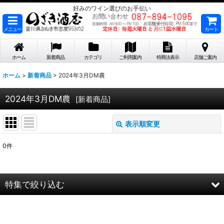
好みのワイン選びのお手伝い
メニュー
カート
ホーム
新着商品
カテゴリ
ご利用案内
特商法表示
店舗ご案内
ホーム
>
新着商品
>
2024年3月DM農
2024年3月DM農
[
新着商品
]
表示順変更
閉じる
0
件
表示数
:
在庫あり
特集で絞り込む
並び順
:
2026年8月DMワイン