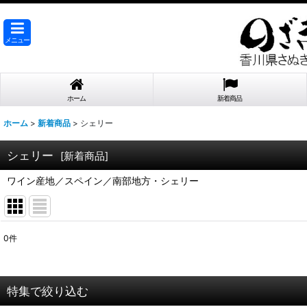
メニュー
ホーム
新着商品
ホーム
>
新着商品
>
シェリー
シェリー
[
新着商品
]
ワイン産地／スペイン／南部地方・シェリー
0
件
表示数
:
在庫あり
特集で絞り込む