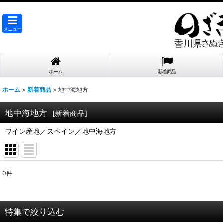
メニュー
ホーム
新着商品
ホーム
>
新着商品
>
地中海地方
地中海地方
[
新着商品
]
ワイン産地／スペイン／地中海地方
0
件
表示数
:
在庫あり
特集で絞り込む