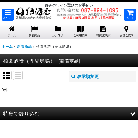
好みのワイン選びのお手伝い
メニュー
カート
ホーム
新着商品
カテゴリ
ご利用案内
特商法表示
店舗ご案内
ホーム
>
新着商品
>
植園酒造（鹿児島県）
植園酒造（鹿児島県）
[
新着商品
]
表示順変更
閉じる
0
件
表示数
:
在庫あり
特集で絞り込む
並び順
:
2026年8月DMワイン