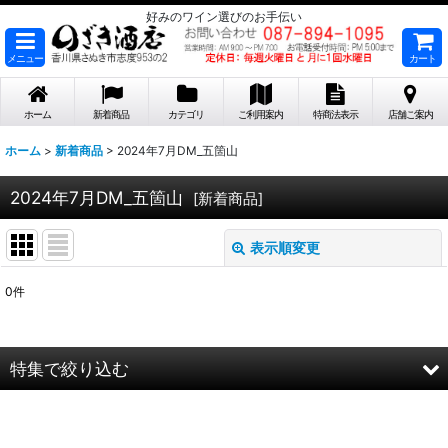
好みのワイン選びのお手伝い
メニュー
カート
ホーム
新着商品
カテゴリ
ご利用案内
特商法表示
店舗ご案内
ホーム
>
新着商品
>
2024年7月DM_五箇山
2024年7月DM_五箇山
[
新着商品
]
表示順変更
閉じる
0
件
表示数
:
在庫あり
特集で絞り込む
並び順
:
2026年8月DMワイン