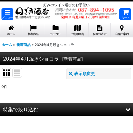
好みのワイン選びのお手伝い
メニュー
カート
ホーム
新着商品
カテゴリ
ご利用案内
特商法表示
店舗ご案内
ホーム
>
新着商品
>
2024年4月焼きショコラ
2024年4月焼きショコラ
[
新着商品
]
表示順変更
閉じる
0
件
表示数
:
在庫あり
特集で絞り込む
並び順
:
2026年8月DMワイン