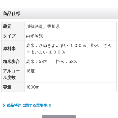
商品仕様
蔵元
川鶴酒造／香川県
タイプ
純米吟醸
麹米：さぬきよいまい １００％、掛米：さぬ
原料米
きよいまい １００％
精米歩合
麹米：58% 掛米：58%
アルコー
16度
ル度数
容量
1800ml
返品特約に関する重要事項