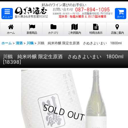
好みのワイン選びのお手伝い
メニュー
カート
ホーム
新着商品
カテゴリ
ご利用案内
特商法表示
店舗ご案内
ホーム
>
清酒
>
川鶴
>
川鶴 純米吟醸 限定生原酒 さぬきよいまい 1800ml
川鶴 純米吟醸 限定生原酒 さぬきよいまい 1800ml
[
18398
]