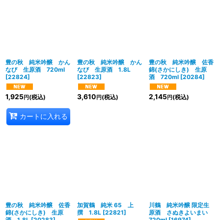
豊の秋 純米吟醸 かん
豊の秋 純米吟醸 かん
豊の秋 純米吟醸 佐香
なび 生原酒 720ml
なび 生原酒 1.8L
錦(さかにしき) 生原
[
22824
]
[
22823
]
酒 720ml
[
20284
]
1,925
3,610
2,145
(税込)
(税込)
(税込)
円
円
円
カートに入れる
豊の秋 純米吟醸 佐香
加賀鶴 純米 65 上
川鶴 純米吟醸 限定生
錦(さかにしき) 生原
撰 1.8L
[
22821
]
原酒 さぬきよいまい
酒 1.8L
[
20283
]
720ml
[
16974
]