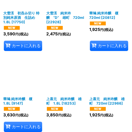
大雪渓 初呑み切り 特
大雪渓 純米吟
華鳩 純米吟醸 榎
別純米原酒 生詰め
醸 “D” 雄町 720ml
720ml
[
20812
]
1.8L
[
17750
]
[
22928
]
1,925
(税込)
円
3,590
2,475
(税込)
(税込)
円
円
カートに入れる
カートに入れる
華鳩 純米吟醸 榎
上喜元 純米吟醸 雄
上喜元 純米吟醸 雄
1.8L
[
9147
]
町 1.8L
[
18253
]
町 720ml
[
22966
]
3,630
3,850
1,925
(税込)
(税込)
(税込)
円
円
円
カートに入れる