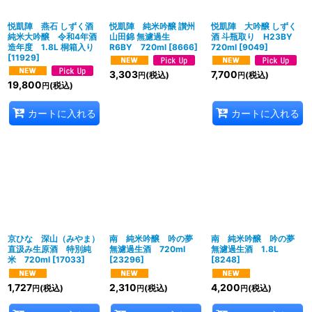
並び順
:
悦凱陣 燕石 しずく酒
悦凱陣 純米吟醸 讃州
悦凱陣 大吟醸 しずく
純米大吟醸 令和4年酒
山田錦 無濾過生
酒 斗瓶取り H23BY
造年度 1.8L 桐箱入り
R6BY 720ml
[
8666
]
720ml
[
9049
]
[
11929
]
絞り込む
3,303
7,700
(税込)
(税込)
円
円
19,800
(税込)
円
カートに入れる
カートに入れる
京ひな 深山（みやま）
南 純米吟醸 吟の夢
南 純米吟醸 吟の夢
直汲み生原酒 特別純
無濾過生酒 720ml
無濾過生酒 1.8L
米 720ml
[
17033
]
[
23296
]
[
8248
]
1,727
2,310
4,200
(税込)
(税込)
(税込)
円
円
円