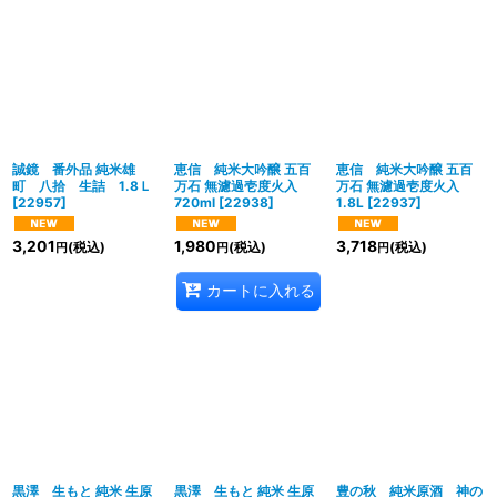
誠鏡 番外品 純米雄
恵信 純米大吟醸 五百
恵信 純米大吟醸 五百
町 八拾 生詰 1.8Ｌ
万石 無濾過壱度火入
万石 無濾過壱度火入
[
22957
]
720ml
[
22938
]
1.8L
[
22937
]
3,201
1,980
3,718
(税込)
(税込)
(税込)
円
円
円
カートに入れる
黒澤 生もと 純米 生原
黒澤 生もと 純米 生原
豊の秋 純米原酒 神の