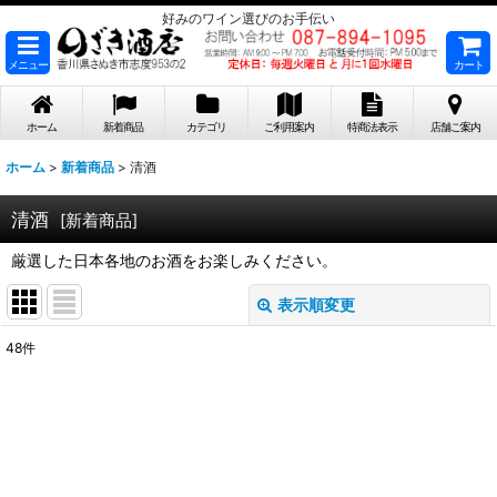
好みのワイン選びのお手伝い
メニュー
カート
ホーム
新着商品
カテゴリ
ご利用案内
特商法表示
店舗ご案内
ホーム
>
新着商品
>
清酒
清酒
[
新着商品
]
厳選した日本各地のお酒をお楽しみください。
表示順変更
閉じる
48
件
サブカテゴリ
:
表示数
:
在庫あり