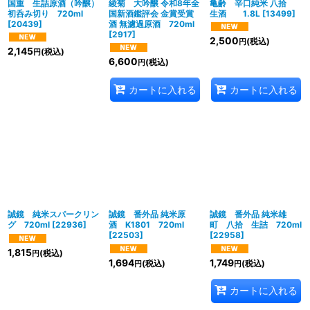
国重 生詰原酒（吟醸）
綾菊 大吟醸 令和8年全
亀齢 辛口純米 八拾
初呑み切り 720ml
国新酒鑑評会 金賞受賞
生酒 1.8L
[
13499
]
[
20439
]
酒 無濾過原酒 720ml
[
2917
]
2,500
(税込)
円
2,145
(税込)
円
6,600
(税込)
円
カートに入れる
カートに入れる
誠鏡 純米スパークリン
誠鏡 番外品 純米原
誠鏡 番外品 純米雄
グ 720ml
[
22936
]
酒 K1801 720ml
町 八拾 生詰 720ml
[
22503
]
[
22958
]
1,815
(税込)
円
1,694
1,749
(税込)
(税込)
円
円
カートに入れる