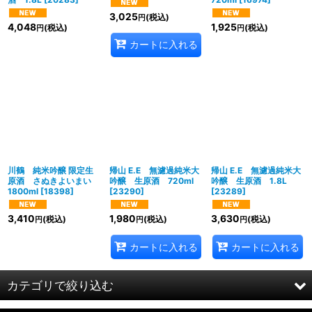
3,025
(税込)
円
4,048
1,925
(税込)
(税込)
円
円
カートに入れる
川鶴 純米吟醸 限定生
帰山 E.E 無濾過純米大
帰山 E.E 無濾過純米大
原酒 さぬきよいまい
吟醸 生原酒 720ml
吟醸 生原酒 1.8L
1800ml
[
18398
]
[
23290
]
[
23289
]
3,410
1,980
3,630
(税込)
(税込)
(税込)
円
円
円
カートに入れる
カートに入れる
カテゴリで絞り込む