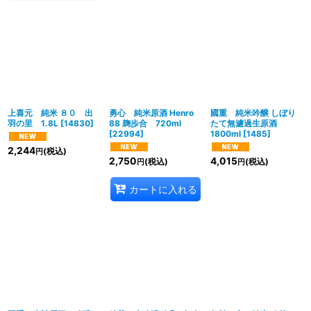
上喜元 純米 ８０ 出
勇心 純米原酒 Henro
國重 純米吟醸 しぼり
羽の里 1.8L
[
14830
]
88 麹歩合 720ml
たて無濾過生原酒
[
22994
]
1800ml
[
1485
]
2,244
(税込)
円
2,750
4,015
(税込)
(税込)
円
円
カートに入れる