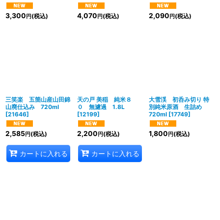
3,300
4,070
2,090
(税込)
(税込)
(税込)
円
円
円
三笑楽 五箇山産山田錦
天の戸 美稲 純米８
大雪渓 初呑み切り 特
山廃仕込み 720ml
０ 無濾過 1.8L
別純米原酒 生詰め
[
21646
]
[
12199
]
720ml
[
17749
]
2,585
2,200
1,800
(税込)
(税込)
(税込)
円
円
円
カートに入れる
カートに入れる