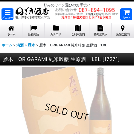
好みのワイン選びのお手伝い
メニュー
カート
ホーム
新着商品
カテゴリ
ご利用案内
特商法表示
店舗ご案内
ホーム
>
清酒
>
雁木
>
雁木 ORIGARAMI 純米吟醸 生原酒 1.8L
雁木 ORIGARAMI 純米吟醸 生原酒 1.8L
[
17271
]