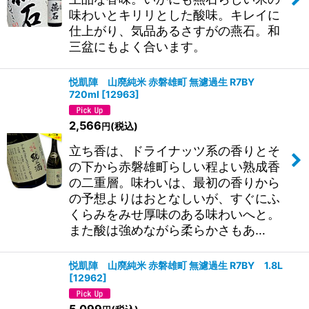
味わいとキリリとした酸味。キレイに
仕上がり、気品あるさすがの燕石。和
三盆にもよく合います。
悦凱陣 山廃純米 赤磐雄町 無濾過生 R7BY
720ml
[
12963
]
2,566
(税込)
円
立ち香は、ドライナッツ系の香りとそ
の下から赤磐雄町らしい程よい熟成香
の二重層。味わいは、最初の香りから
の予想よりはおとなしいが、すぐにふ
くらみをみせ厚味のある味わいへと。
また酸は強めながら柔らかさもあ…
悦凱陣 山廃純米 赤磐雄町 無濾過生 R7BY 1.8L
[
12962
]
5,099