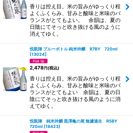
香りは控え目。米の旨みがゆっくり程
よくふくらみ、甘みと酸味と米味のバ
ランスがとてもよい。 余韻は、夏の
日陰にてそっと吹き抜ける風のように
消えてゆく。
悦凱陣 ブルーボトル 純米吟醸 R7BY 720ml
[
13024
]
2,478
(税込)
円
香りは控え目。米の旨みがゆっくり程
よくふくらみ、甘みと酸味と米味のバ
ランスがとてもよい 余韻は、夏の日
陰にてそっと吹き抜ける風のように消
えてゆく。
悦凱陣 純米吟醸 黒澤亀の尾 無濾過生 R5BY
720ml
[
18423
]