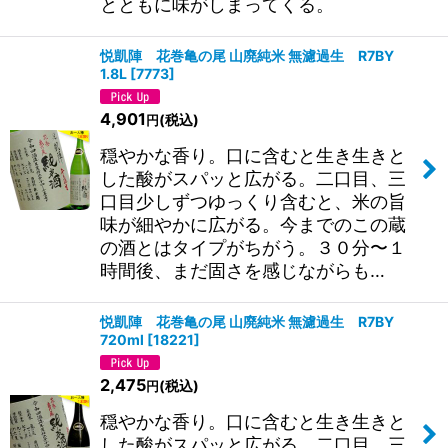
とともに味がしまってくる。
悦凱陣 花巻亀の尾 山廃純米 無濾過生 R7BY
1.8L
[
7773
]
4,901
(税込)
円
穏やかな香り。口に含むと生き生きと
した酸がスパッと広がる。二口目、三
口目少しずつゆっくり含むと、米の旨
味が細やかに広がる。今までのこの蔵
の酒とはタイプがちがう。３０分〜１
時間後、まだ固さを感じながらも…
悦凱陣 花巻亀の尾 山廃純米 無濾過生 R7BY
720ml
[
18221
]
2,475
(税込)
円
穏やかな香り。口に含むと生き生きと
した酸がスパッと広がる。二口目、三