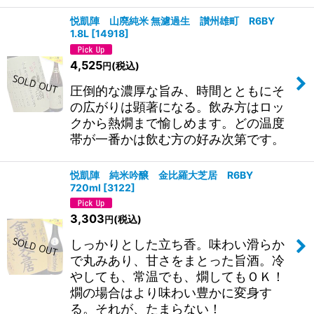
悦凱陣 山廃純米 無濾過生 讃州雄町 R6BY
1.8L
[
14918
]
4,525
(税込)
円
圧倒的な濃厚な旨み、時間とともにそ
の広がりは顕著になる。飲み方はロッ
クから熱燗まで愉しめます。どの温度
帯が一番かは飲む方の好み次第です。
悦凱陣 純米吟醸 金比羅大芝居 R6BY
720ml
[
3122
]
3,303
(税込)
円
しっかりとした立ち香。味わい滑らか
で丸みあり、甘さをまとった旨酒。冷
やしても、常温でも、燗してもＯＫ！
燗の場合はより味わい豊かに変身す
る。それが、たまらない！