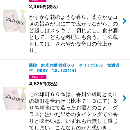
2,395
(税込)
円
かすかな花のような香り。柔らかなコ
メの旨みが口に中で広がりながら、の
ど越しはスッキリ、切れよし。食中酒
として、どんな料理にも合う。この蔵
としては、さわやかな辛口の仕上が
り。
凱陣 純米吟醸 雄町６０ クリアボトル 無濾過
生 R6BY 1.8L
[
22114
]
4,525
(税込)
円
この雄町６０％は、香川の雄町と岡山
の雄町を合わせ（比率７：３にて）６
０％精米にて造ったお酒とのこと。グ
ラスに注いだ早めのタイミングでの香
りと味わいは、いずれも音無しく感じ
てしまい、こんなものかと想いき…