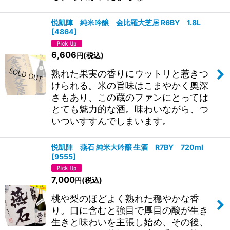
悦凱陣 純米吟醸 金比羅大芝居 R6BY 1.8L
[
4864
]
6,606
(税込)
円
熟れた果実の香りにウットリと惹きつ
けられる。米の旨味はこまやかく奥深
さもあり、この蔵のファンにとっては
とても魅力的な酒。味わいながら、つ
いついすすんでしまいます。
悦凱陣 燕石 純米大吟醸 生酒 R7BY 720ml
[
9555
]
7,000
(税込)
円
桃や梨のほどよく熟れた穏やかな香
り。口に含むと強目で厚目の酸が生き
生きと味わいを主張し始め、その後、