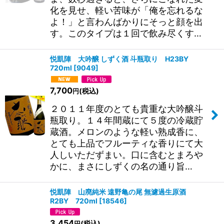
化を見せ、軽い苦味が「俺を忘れるな
よ！」と言わんばかりにそっと顔を出
す。このタイプは１回で飲み尽くす…
悦凱陣 大吟醸 しずく酒 斗瓶取り H23BY
720ml
[
9049
]
7,700
(税込)
円
２０１１年度のとても貴重な大吟醸斗
瓶取り。１４年間蔵にて５度の冷蔵貯
蔵酒。メロンのような軽い熟成香に、
とても上品でフルーティな香りにて大
人しいただずまい。口に含むとまろや
かに、まさにしずくの名の通り旨…
悦凱陣 山廃純米 遠野亀の尾 無濾過生原酒
R2BY 720ml
[
18546
]
3,454
(税込)
円