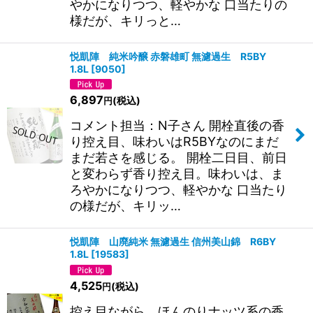
やかになりつつ、軽やかな 口当たりの
様だが、キリっと…
悦凱陣 純米吟醸 赤磐雄町 無濾過生 R5BY
1.8L
[
9050
]
6,897
(税込)
円
コメント担当：N子さん 開栓直後の香
り控え目、味わいはR5BYなのにまだ
まだ若さを感じる。 開栓二日目、前日
と変わらず香り控え目。味わいは、ま
ろやかになりつつ、軽やかな 口当たり
の様だが、キリッ…
悦凱陣 山廃純米 無濾過生 信州美山錦 R6BY
1.8L
[
19583
]
4,525
(税込)
円
控え目ながら、ほんのりナッツ系の香