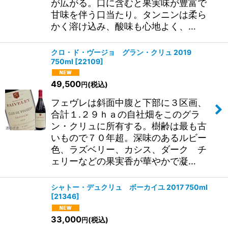
が広がる。口に含むと果実味が豊富で
甘味を伴う口当たり。タンニンは柔ら
かく溶け込み、酸味も心地よく、…
クロ・ド・ヴージョ グラン・クリュ 2019
750ml
[
22109
]
49,500
(税込)
円
フェヴレは斜面中腹と下部に３区画、
合計１.２９ｈａの自社畑をこのグラ
ン・クリュに所有する。樹齢は最も古
いもので７０年超。深味のあるルビー
色、ラズベリー、カシス、ダーク チ
ェリーなどの果実香が華やかで凝…
シャトー・デュクリュ ボーカイユ 2017 750ml
[
21346
]
33,000
(税込)
円