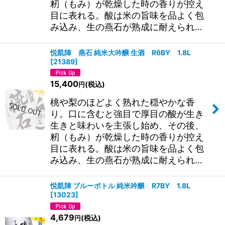
籾（もみ）が乾燥した時の香りが控え
目に表れる。酸は米の旨味を品よく包
み込み、生の燕石が熟成に耐えられ…
悦凱陣 燕石 純米大吟醸 生酒 R6BY 1.8L
[
21389
]
15,400
(税込)
円
桃や梨のほどよく熟れた穏やかな香
り。口に含むと強目で厚目の酸が生き
生きと味わいを主張し始め、その後、
籾（もみ）が乾燥した時の香りが控え
目に表れる。酸は米の旨味を品よく包
み込み、生の燕石が熟成に耐えられ…
悦凱陣 ブルーボトル 純米吟醸 R7BY 1.8L
[
13023
]
4,679
(税込)
円