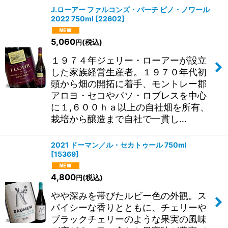
J.ローアー ファルコンズ・パーチ ピノ・ノワール
2022 750ml
[
22602
]
5,060
(税込)
円
１９７４年ジェリー・ローアーが設立
した家族経営生産者。１９７０年代初
頭から畑の開拓に着手、モントレー郡
アロヨ・セコやパソ・ロブレスを中心
に１,６００ｈａ以上の自社畑を所有、
栽培から醸造まで自社で一貫し…
2021 ドーマン／ル・セカトゥール 750ml
[
15369
]
4,800
(税込)
円
やや深みを帯びたルビー色の外観。ス
パイシーな香りとともに、チェリーや
ブラックチェリーのような果実の風味