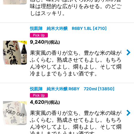
味は理想的な広がりをみせる。のどご
しはスッキリ。
悦凱陣 純米大吟醸 R6BY 1.8L
[
4710
]
9,240
(税込)
円
果実風の香りが立ち、豊かな米の味が
ふくらむ。熟成させてもよし。もちろ
ん冷やしてよし、燗もよし、そして燗
冷ましまでもうまい酒です。
悦凱陣 純米大吟醸 R6BY 720ml
[
13850
]
4,620
(税込)
円
果実風の香りが立ち、豊かな米の味が
ふくらむ。熟成させてもよし。もちろ
ん冷やしてよし、燗もよし、そして燗
冷ましまでもうまい酒です。