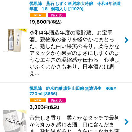
悦凱陣 燕石 しずく酒 純米大吟醸 令和4年酒造
年度 1.8L 桐箱入り
[
11929
]
19,800
(税込)
円
令和4年酒造年度の蔵貯蔵、お宝雫
酒。穀物系の香りを軽やかにまとっ
た、熟した白い果実の香り。柔らかな
アタックから果実のまさにしずくのよ
うなエキスの凝縮感が伝わる。心地よ
いふくよかさもあり、日本酒とは思
え…
悦凱陣 純米吟醸 讃州山田錦 無濾過生 R6BY
720ml
[
8666
]
3,303
(税込)
円
音無しき香り。柔らかなタッチで最初
から丸みを感じる酒。口に含んだま
ま、数秒過ぎると、さらにこなれた変