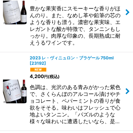
豊かな果実香にスモーキーな香りがほ
んのり。また、なめし革や鉛筆の芯の
ような香りも漂う。濃密な果実味、エ
レガントな酸が特徴で、タンニンもし
っかり。肉厚な印象の、長期熟成に耐
えうるワインです。
2023 レ・ヴィニュロン・ブラゲール 750ml
[
23192
]
4,200
(税込)
円
色調は、光沢のある青みがかった紫色
で、さくらんぼのアルコール漬けやチ
ョコレート、ペパーミントの香りが食
欲をそそる。味わいはフレッシュで心
地よいタンニン。「パズルのような
様々な味わいに遭遇したいなら、是…