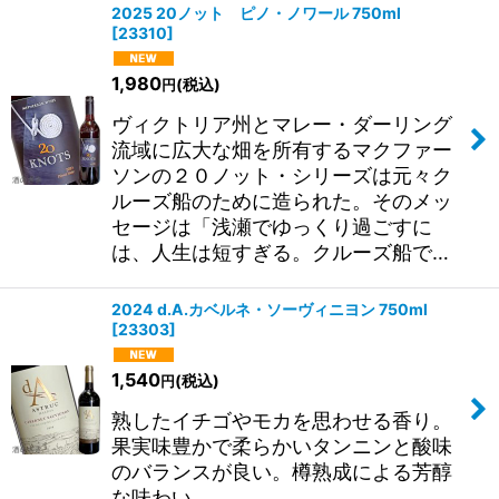
2025 20ノット ピノ・ノワール 750ml
[
23310
]
1,980
(税込)
円
ヴィクトリア州とマレー・ダーリング
流域に広大な畑を所有するマクファー
ソンの２０ノット・シリーズは元々ク
ルーズ船のために造られた。そのメッ
セージは「浅瀬でゆっくり過ごすに
は、人生は短すぎる。クルーズ船で…
2024 d.A.カベルネ・ソーヴィニヨン 750ml
[
23303
]
1,540
(税込)
円
熟したイチゴやモカを思わせる香り。
果実味豊かで柔らかいタンニンと酸味
のバランスが良い。樽熟成による芳醇
な味わい。