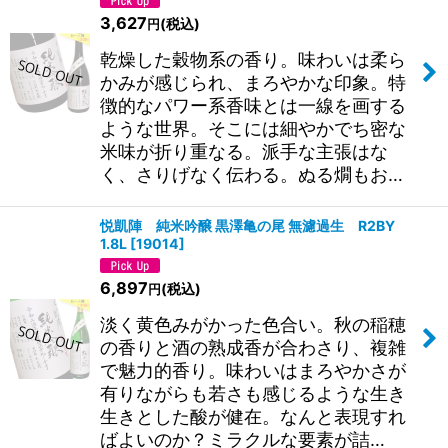
3,627
(税込)
円
乾燥した穀物系の香り。味わいは柔ら
かみが感じられ、まろやかな印象。特
徴的なパワー系香味とは一線を画する
ような世界。そこには細やかでち密な
米味が折り重なる。派手な主張はな
く、さりげなく伝わる。ぬる燗もお…
悦凱陣 純米吟醸 黒澤亀の尾 無濾過生 R2BY
1.8L
[
19014
]
6,897
(税込)
円
淡く黄色みがかった色合い。秋の稲穂
の香りと酒の熟成香が合わさり、複雑
で魅力的香り。味わいはまろやかさが
有りながらも若さも感じるような生き
生きとした酸が健在。なんと表現すれ
ばよいのか？ミラクルな要素が詰…