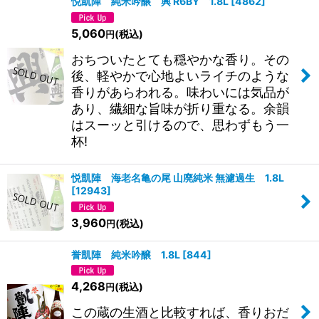
悦凱陣 純米吟醸 興 R6BY 1.8L
[
4862
]
5,060
(税込)
円
おちついたとても穏やかな香り。その
後、軽やかで心地よいライチのような
香りがあらわれる。味わいには気品が
あり、繊細な旨味が折り重なる。余韻
はスーッと引けるので、思わずもう一
杯!
悦凱陣 海老名亀の尾 山廃純米 無濾過生 1.8L
[
12943
]
3,960
(税込)
円
誉凱陣 純米吟醸 1.8L
[
844
]
4,268
(税込)
円
この蔵の生酒と比較すれば、香りおだ