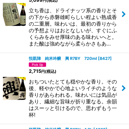
(税込)
円
立ち香は、ドライナッツ系の香りとそ
の下から赤磐雄町らしい程よい熟成香
の二重層。味わいは、最初の香りから
の予想よりはおとなしいが、すぐにふ
くらみをみせ厚味のある味わいへと。
また酸は強めながら柔らかさもあ…
悦凱陣 純米吟醸 興 R7BY 720ml
[
8427
]
2,715
(税込)
円
おちついたとても穏やかな香り。その
後、軽やかで心地よいライチのような
香りがあらわれる。味わいには気品が
あり、繊細な旨味が折り重なる。余韻
はスーッと引けるので、思わずもう一
杯!