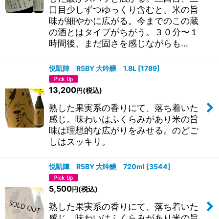
口目少しずつゆっくり含むと、米の旨
味が細やかに広がる。今までのこの蔵
の酒とはタイプがちがう。３０分〜１
時間後、まだ固さを感じながらも…
悦凱陣 R5BY 大吟醸 1.8L
[
1789
]
13,200
(税込)
円
熟した果実系の香りにて、落ち着いた
感じ。味わいはふくらみがあり米の旨
味は理想的な広がりをみせる。のどご
しはスッキリ。
悦凱陣 R5BY 大吟醸 720ml
[
3544
]
5,500
(税込)
円
熟した果実系の香りにて、落ち着いた
感じ。味わいはふくらみがあり米の旨