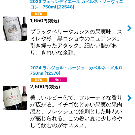
2023 フェランディエール カベルネ・ソーヴィニ
ヨン 750ml
[
22548
]
1,650
(税込)
円
ブラックベリーやカシスの果実味。ス
ミレや杉、黒コショウのニュアンス。
引き締ったアタック。細かい酸があ
り、きれいな余韻。
2024 ラルジョル・ルージュ カベルネ・メルロ
750ml
[
12376
]
2,500
(税込)
円
美しいルビー色で、フルーティな香り
が広がる。イチゴなど赤い果実の果肉
感と、フレッシュで溌剌とした味わい
が感じられる。この暑い夏に少し冷や
して飲むのがオススメ。