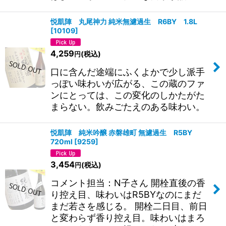
悦凱陣 丸尾神力 純米無濾過生 R6BY 1.8L
[
10109
]
4,259
(税込)
円
口に含んだ途端にふくよかで少し派手
っぽい味わいが広がる、この蔵のファ
ンにとっては、この変化のしかたがた
まらない。飲みごたえのある味わい。
悦凱陣 純米吟醸 赤磐雄町 無濾過生 R5BY
720ml
[
9259
]
3,454
(税込)
円
コメント担当：N子さん 開栓直後の香
り控え目、味わいはR5BYなのにまだ
まだ若さを感じる。 開栓二日目、前日
と変わらず香り控え目。味わいはまろ