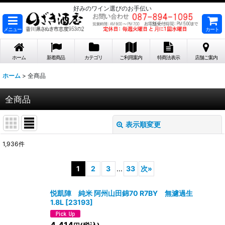
好みのワイン選びのお手伝い
メニュー
カート
ホーム
新着商品
カテゴリ
ご利用案内
特商法表示
店舗ご案内
ホーム
>
全商品
全商品
表示順変更
閉じる
1,936
件
表示数
:
1
2
3
...
33
次
»
在庫あり
悦凱陣 純米 阿州山田錦70 R7BY 無濾過生
並び順
:
1.8L
[
23193
]
4,414