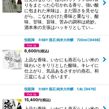
りをまとった心引かれる香り。強い酸
に包まれた米味は、まだ固さを見せな
がら、こなれかけた香味と重なり、酸
味、甘味、旨味、苦みの調和は絶妙。
酒本来の主張はハッキリとしてい…
悦凱陣 Ｒ6BY 燕石 純米大吟醸 720ml
[
9498
]
6,600
(税込)
円
上品な香味。いかにも燕石らしい米の
味わいとキリリとした酸味。キレイに
仕上がり、気品あるさすがの燕石。和
三盆にもよく合います。
悦凱陣 Ｒ6BY 燕石 純米大吟醸 1.8L
[
9479
]
15,400
(税込)
円
上品な香味。いかにも燕石らしい米の