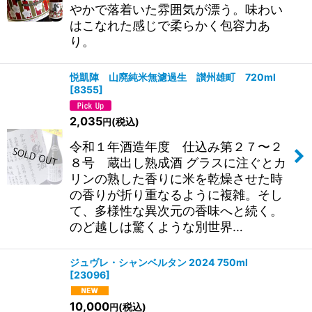
やかで落着いた雰囲気が漂う。味わい
はこなれた感じで柔らかく包容力あ
り。
悦凱陣 山廃純米無濾過生 讃州雄町 720ml
[
8355
]
2,035
(税込)
円
令和１年酒造年度 仕込み第２７〜２
８号 蔵出し熟成酒 グラスに注ぐとカ
リンの熟した香りに米を乾燥させた時
の香りが折り重なるように複雑。そし
て、多様性な異次元の香味へと続く。
のど越しは驚くような別世界…
ジュヴレ・シャンベルタン 2024 750ml
[
23096
]
10,000
(税込)
円