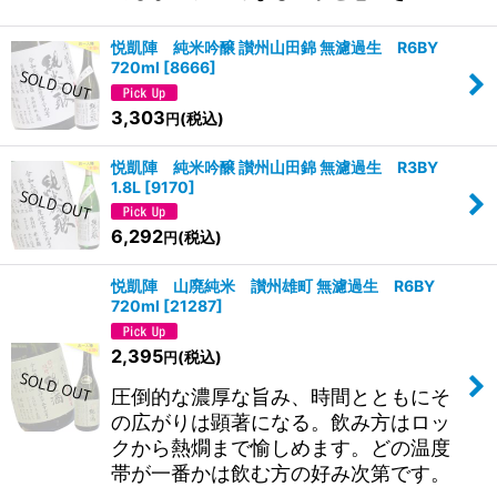
悦凱陣 純米吟醸 讃州山田錦 無濾過生 R6BY
720ml
[
8666
]
3,303
(税込)
円
悦凱陣 純米吟醸 讃州山田錦 無濾過生 R3BY
1.8L
[
9170
]
6,292
(税込)
円
悦凱陣 山廃純米 讃州雄町 無濾過生 R6BY
720ml
[
21287
]
2,395
(税込)
円
圧倒的な濃厚な旨み、時間とともにそ
の広がりは顕著になる。飲み方はロッ
クから熱燗まで愉しめます。どの温度
帯が一番かは飲む方の好み次第です。