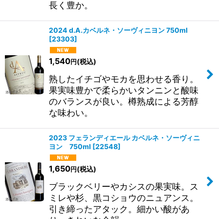
長く豊か。
2024 d.A.カベルネ・ソーヴィニヨン 750ml
[
23303
]
1,540
(税込)
円
熟したイチゴやモカを思わせる香り。
果実味豊かで柔らかいタンニンと酸味
のバランスが良い。樽熟成による芳醇
な味わい。
2023 フェランディエール カベルネ・ソーヴィニ
ヨン 750ml
[
22548
]
1,650
(税込)
円
ブラックベリーやカシスの果実味。ス
ミレや杉、黒コショウのニュアンス。
引き締ったアタック。細かい酸があ