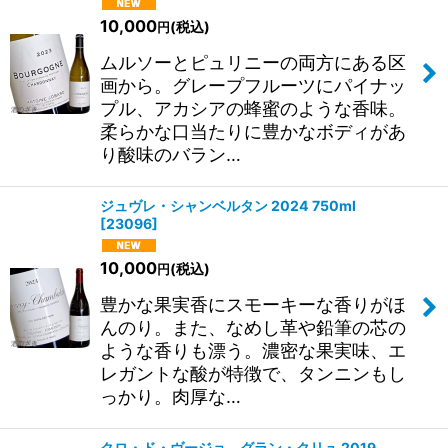
10,000
(税込)
円
ムルソーとピュリニーの両方にある区
画から。グレープフルーツにパイナッ
プル、アカシアの蜂蜜のような香味。
柔らかな口当たりに豊かなボディがあ
り酸味のバラン…
ジュヴレ・シャンベルタン 2024 750ml
[
23096
]
10,000
(税込)
円
豊かな果実香にスモーキーな香りがほ
んのり。また、なめし革や鉛筆の芯の
ような香りも漂う。濃密な果実味、エ
レガントな酸が特徴で、タンニンもし
っかり。肉厚な…
クロ・ド・ヴージョ グラン・クリュ 2019