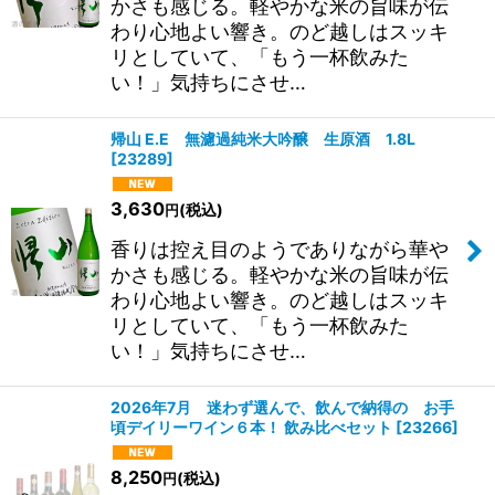
かさも感じる。軽やかな米の旨味が伝
わり心地よい響き。のど越しはスッキ
リとしていて、「もう一杯飲みた
い！」気持ちにさせ…
帰山 E.E 無濾過純米大吟醸 生原酒 1.8L
[
23289
]
3,630
(税込)
円
香りは控え目のようでありながら華や
かさも感じる。軽やかな米の旨味が伝
わり心地よい響き。のど越しはスッキ
リとしていて、「もう一杯飲みた
い！」気持ちにさせ…
2026年7月 迷わず選んで、飲んで納得の お手
頃デイリーワイン６本！ 飲み比べセット
[
23266
]
8,250
(税込)
円