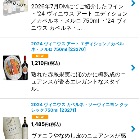
2026年7月DMにてご紹介したワイン
・'24 ヴィニウス アート エディション
／カベルネ・メルロ 750ml ・'24 ヴィ
ニウス カベルネ・…
2024 ヴィニウス アート エディション／カベル
ネ・メルロ 750ml
[
23270
]
1,210
(税込)
円
熟れた赤系果実にほのかに樽熟成のニ
ュアンスが香るエレガントなスタイ
ル。
2024 ヴィニウス カベルネ・ソーヴィニヨン クラ
シック 750ml
[
23271
]
1,485
(税込)
円
ヴァニラやなめし皮のニュアンスが感