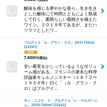
酸味を感じる華やかな香り。生き生き
とした酸味にて時間とともによく熟成
して行く、素晴らしい複雑さを備えた
ワイン。２０１９年であるが、まだハ
ツラツとしたワ…
ブルグイユ「ル・グラン・クロ」 2021 750ml
[
23241
]
7,400
(税込)
円
甘い果実をかじっているようなボリュ
ーム感がある。フランスの著名な料理
評論家キュルノンスキー（１８７２〜
１９５６年）曰く「（ル・グラン・ク
ロ）はブルグイ…
サン・ニコラ・ド・ブルグイユ「レ・マルガーニ
ュ」 2020 750ml
[
23242
]