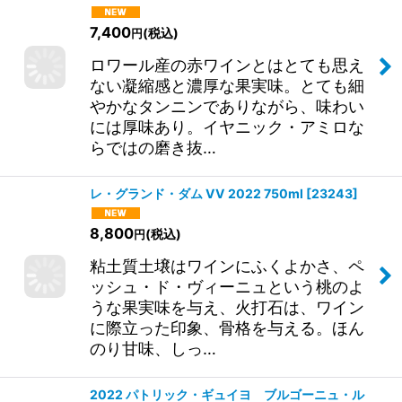
7,400
(税込)
円
ロワール産の赤ワインとはとても思え
ない凝縮感と濃厚な果実味。とても細
やかなタンニンでありながら、味わい
には厚味あり。イヤニック・アミロな
らではの磨き抜…
レ・グランド・ダム VV 2022 750ml
[
23243
]
8,800
(税込)
円
粘土質土壌はワインにふくよかさ、ペ
ッシュ・ド・ヴィーニュという桃のよ
うな果実味を与え、火打石は、ワイン
に際立った印象、骨格を与える。ほん
のり甘味、しっ…
2022 パトリック・ギュイヨ ブルゴーニュ・ル