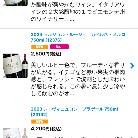
た酸味が爽やかなワイン。イタリアワ
インの２大銘醸地の１つピエモンテ州
のワイナリー。…
2024 ラルジョル・ルージュ カベルネ・メルロ
750ml
[
12376
]
2,500
(税込)
円
美しいルビー色で、フルーティな香り
が広がる。イチゴなど赤い果実の果肉
感と、フレッシュで溌剌とした味わい
が感じられる。この暑い夏に少し冷や
して飲むのがオ…
2023 レ・ヴィニュロン・ブラゲール 750ml
[
23192
]
4,200
(税込)
円