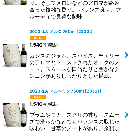
り。そしてメロンなどのアロマが絡み
合った複雑な香り。 バランス良く、フ
ルーティで良質な酸味。
2023 d.A.メルロ 750ml
[
23302
]
1,540
(税込)
円
カシスのジャム、スパイス、チェリー
のアロマとトーストされたオークのノ
ート。スムーズな口当たりと豊かなタ
ンニンがありしっかりとした構成。
2023 d.A.マルベック 750ml
[
23301
]
1,540
(税込)
円
プラムやモカ、スグリの香り。スムー
ズで滑らかなとてもバランスの取れた
味わい。甘草のノートがあり、余韻は