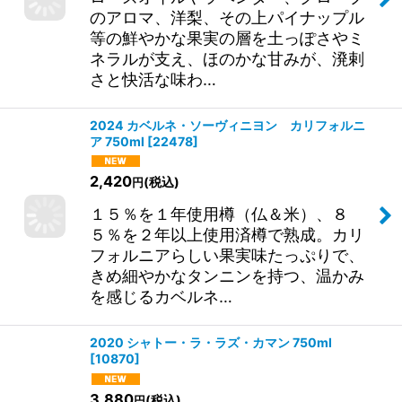
のアロマ、洋梨、その上パイナップル
等の鮮やかな果実の層を土っぽさやミ
ネラルが支え、ほのかな甘みが、溌剌
さと快活な味わ…
2024 カベルネ・ソーヴィニヨン カリフォルニ
ア 750ml
[
22478
]
2,420
(税込)
円
１５％を１年使用樽（仏＆米）、８
５％を２年以上使用済樽で熟成。カリ
フォルニアらしい果実味たっぷりで、
きめ細やかなタンニンを持つ、温かみ
を感じるカベルネ…
2020 シャトー・ラ・ラズ・カマン 750ml
[
10870
]
3,880
(税込)
円