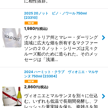
に相性抜群。
2025 20ノット ピノ・ノワール 750ml
[
23310
]
1,980
(税込)
円
ヴィクトリア州とマレー・ダーリング
流域に広大な畑を所有するマクファー
ソンの２０ノット・シリーズは元々ク
ルーズ船のために造られた。そのメッ
セージは「浅瀬…
2024 ハーミット・クラブ ヴィオニエ・マルサ
ンヌ 750ml
[
23304
]
2,860
(税込)
円
ヴィオニエとマルサンヌを別々に仕込
む。いずれも低温で長期間発酵し、フ
レッシュな果実味を保ち、複雑さを加