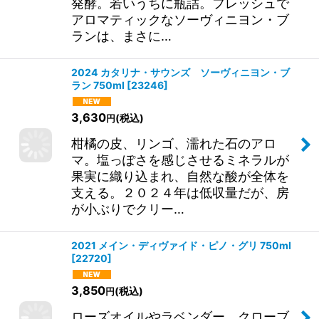
発酵。若いうちに瓶詰。フレッシュで
アロマティックなソーヴィニヨン・ブ
ランは、まさに…
2024 カタリナ・サウンズ ソーヴィニヨン・ブ
ラン 750ml
[
23246
]
3,630
(税込)
円
柑橘の皮、リンゴ、濡れた石のアロ
マ。塩っぽさを感じさせるミネラルが
果実に織り込まれ、自然な酸が全体を
支える。２０２４年は低収量だが、房
が小ぶりでクリー…
2021 メイン・ディヴァイド・ピノ・グリ 750ml
[
22720
]
3,850
(税込)
円
ローズオイルやラベンダー、クローブ