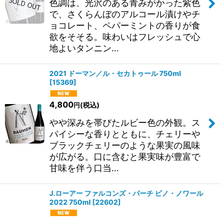
色調は、光沢のある青みがかった紫色
で、さくらんぼのアルコール漬けやチ
ョコレート、ペパーミントの香りが食
欲をそそる。味わいはフレッシュで心
地よいタンニン…
2021 ドーマン／ル・セカトゥール 750ml
[
15369
]
4,800
(税込)
円
やや深みを帯びたルビー色の外観。ス
パイシーな香りとともに、チェリーや
ブラックチェリーのような果実の風味
が広がる。口に含むと果実味が豊富で
甘味を伴う口当…
J.ローアー ファルコンズ・パーチ ピノ・ノワール
2022 750ml
[
22602
]