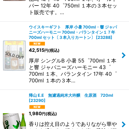
パー 12年 40゜750ml １本の３本セッ
ト販売です。…
ウイスキーギフト 厚岸 小暑 700ml・響 ジャパ
ニーズハーモニー 700ml・バランタイン１７年
700ml セット〔３本入りカートン〕
[
23288
]
42,515
(税込)
円
厚岸 シングルB 小暑 55゜700ml １本
と響 ジャパニーズハーモニー 43゜
700ml １本、バランタイン 17年 40゜
700ml １本の３本…
帰山 E.E 無濾過純米大吟醸 生原酒 720ml
[
23290
]
1,980
(税込)
円
香りは控え目のようでありながら華や