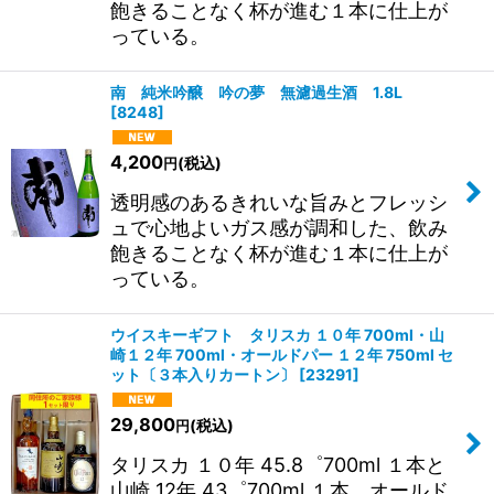
飽きることなく杯が進む１本に仕上が
っている。
南 純米吟醸 吟の夢 無濾過生酒 1.8L
[
8248
]
4,200
(税込)
円
透明感のあるきれいな旨みとフレッシ
ュで心地よいガス感が調和した、飲み
飽きることなく杯が進む１本に仕上が
っている。
ウイスキーギフト タリスカ １０年 700ml・山
崎１２年 700ml・オールドパー １２年 750ml セ
ット〔３本入りカートン〕
[
23291
]
29,800
(税込)
円
タリスカ １０年 45.8゜700ml １本と
山崎 12年 43゜700ml １本、オールド