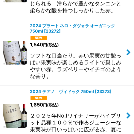
じられる。滑らかで豊かなタンニンと
柔らかな酸を持つしっかりした赤。
2024 プラート ネロ・ダヴォラ オーガニック
750ml
[
23272
]
1,540
(税込)
円
ソフトな口当たり。赤い果実の甘酸っ
ぱい果実味が楽しめるライトで親しみ
やすい赤。ラズベリーやイチゴのよう
な香り。
2024 テアノ ヴィドック 750ml
[
23273
]
1,650
(税込)
円
２０２５年No.Iワイナリーがハイブリ
ット品種１００％で作るジューシーな
果実味が口いっぱいに広がる赤。夏に