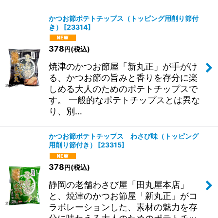
かつお節ポテトチップス（トッピング用削り節付
き）
[
23314
]
378
(税込)
円
焼津のかつお節屋「新丸正」が手がけ
る、かつお節の旨みと香りを存分に楽
しめる大人のためのポテトチップスで
す。 一般的なポテトチップスとは異な
り、別…
かつお節ポテトチップス わさび味（トッピング
用削り節付き）
[
23315
]
378
(税込)
円
静岡の老舗わさび屋「田丸屋本店」
と、焼津のかつお節屋「新丸正」がコ
ラボレーションした、素材の魅力を存