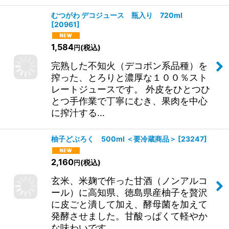
むつがわ デコジュース 瓶入り 720ml
[
20961
]
1,584
(税込)
円
完熟した不知火（デコポン系品種）を
搾った、とろりと濃厚な１００％スト
レートジュースです。 外皮をひとつひ
とつ手作業で丁寧にむき、果肉を中心
に搾汁する…
柚子どぶろく 500ml ＜要冷蔵商品＞
[
23247
]
2,160
(税込)
円
玄米、米麹で作った甘酒（ノンアルコ