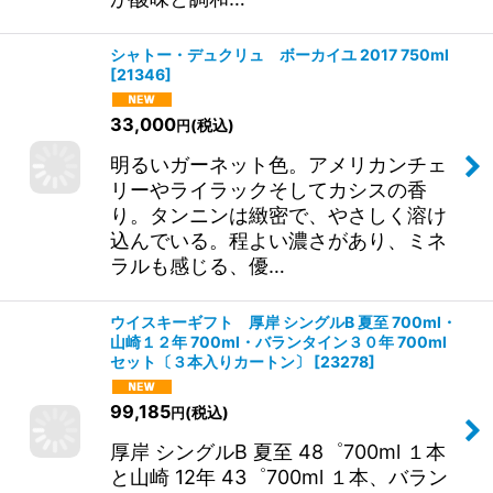
ープのオリジナル銘柄です。わざわざ
私たちのために仕込んでいただいたお
酒です。甘味とも感じるきれいな旨味
が酸味と調和…
シャトー・デュクリュ ボーカイユ 2017 750ml
[
21346
]
33,000
(税込)
円
明るいガーネット色。アメリカンチェ
リーやライラックそしてカシスの香
り。タンニンは緻密で、やさしく溶け
込んでいる。程よい濃さがあり、ミネ
ラルも感じる、優…
ウイスキーギフト 厚岸 シングルB 夏至 700ml・
山崎１２年 700ml・バランタイン３０年 700ml
セット〔３本入りカートン〕
[
23278
]