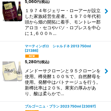
5,060
(税込)
円
１９７４年ジェリー・ローアーが設立
した家族経営生産者。１９７０年代初
頭から畑の開拓に着手、モントレー郡
アロヨ・セコやパソ・ロブレスを中心
に１,６００ｈ…
マーティンボロ シャルドネ 2013 750ml
[
21386
]
5,280
(税込)
円
メンドーサクローンと９５クローンを
使用。樽発酵１００％で、自然酵母を
使用。発酵中はバトナージュを行う。
新樽比率は２０％。果実の厚みがあ
り、酸は柔らかで…
ブルゴーニュ・ブラン 2023 750ml
[
23097
]