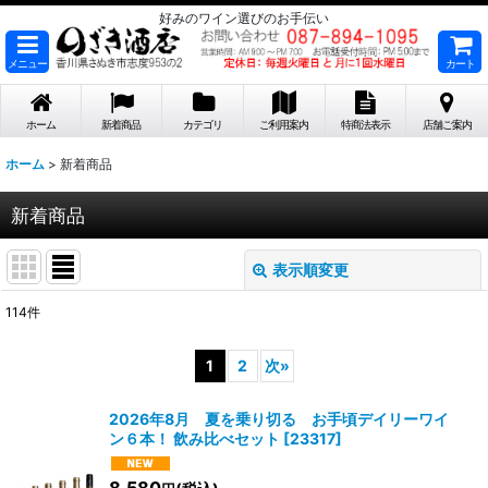
好みのワイン選びのお手伝い
メニュー
カート
ホーム
新着商品
カテゴリ
ご利用案内
特商法表示
店舗ご案内
ホーム
>
新着商品
新着商品
表示順変更
閉じる
114
件
表示数
:
1
2
次
»
在庫あり
2026年8月 夏を乗り切る お手頃デイリーワイ
並び順
:
ン６本！ 飲み比べセット
[
23317
]
8,580