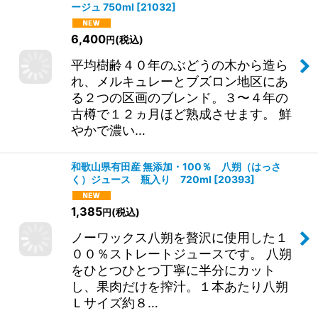
ージュ 750ml
[
21032
]
6,400
(税込)
円
平均樹齢４０年のぶどうの木から造ら
れ、メルキュレーとブズロン地区にあ
る２つの区画のブレンド。３〜４年の
古樽で１２ヵ月ほど熟成させます。 鮮
やかで濃い…
和歌山県有田産 無添加・100％ 八朔（はっさ
く）ジュース 瓶入り 720ml
[
20393
]
1,385
(税込)
円
ノーワックス八朔を贅沢に使用した１
００％ストレートジュースです。 八朔
をひとつひとつ丁寧に半分にカット
し、果肉だけを搾汁。１本あたり八朔
Ｌサイズ約８…