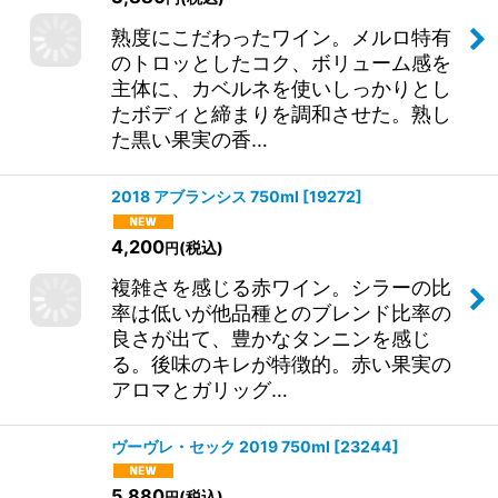
熟度にこだわったワイン。メルロ特有
のトロッとしたコク、ボリューム感を
主体に、カベルネを使いしっかりとし
たボディと締まりを調和させた。熟し
た黒い果実の香…
2018 アブランシス 750ml
[
19272
]
4,200
(税込)
円
複雑さを感じる赤ワイン。シラーの比
率は低いが他品種とのブレンド比率の
良さが出て、豊かなタンニンを感じ
る。後味のキレが特徴的。赤い果実の
アロマとガリッグ…
ヴーヴレ・セック 2019 750ml
[
23244
]
5,880
(税込)
円