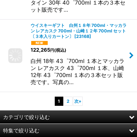
99,185
(税込)
円
厚岸 シングルB 夏至 48゜700ml １本
と山崎 12年 43゜700ml １本、バラン
タイン 30年 40゜700ml １本の３本セ
ット販売です…
ウイスキーギフト 白州１８年 700ml・マッカラ
ン レアカスク 700ml・山崎１２年 700ml セット
〔３本入りカートン〕
[
23168
]
122,265
(税込)
円
白州 18年 43゜700ml １本とマッカラ
ン レアカスク 43゜700ml １本、山崎
12年 43゜700ml １本の３本セット販
売です。写真の…
1
2
次
»