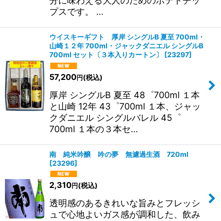
分に味わえる大人のためのポテトチッ
プスです。 …
ウイスキーギフト 厚岸 シングルB 夏至 700ml・
山崎１２年 700ml・ジャックダニエル シングルB
700ml セット〔３本入りカートン〕
[
23297
]
57,200
(税込)
円
厚岸 シングルB 夏至 48゜700ml １本
と山崎 12年 43゜700ml １本、ジャッ
クダニエル シングルバレル 45゜
700ml １本の３本セ…
南 純米吟醸 吟の夢 無濾過生酒 720ml
[
23296
]
2,310
(税込)
円
透明感のあるきれいな旨みとフレッシ
ュで心地よいガス感が調和した、飲み