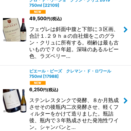
750ml
[
22109
]
49,500
(税込)
円
フェヴレは斜面中腹と下部に３区画、
合計１.２９ｈａの自社畑をこのグラ
ン・クリュに所有する。樹齢は最も古
いもので７０年超。深味のあるルビー
色、ラズベリー…
ピエール・ビーズ クレマン・ド・ロワール
750ml
[
17988
]
6,250
(税込)
円
ステンレスタンクで発酵、８か月熟成
させその後瓶内二次発酵させ、軽くフ
ィルターをかけて造りました。瓶詰
後、瓶内で３年熟成させた発泡性ワイ
ン。シャンパンと…