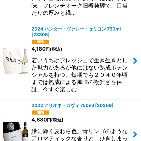
味。フレンチオーク旧樽発酵で、口当
たりの厚みと繊…
2024 ハンター・ヴァレー・セミヨン 750ml
[
23305
]
4,180
(税込)
円
若いうちはフレッシュで生き生きとし
た魅力があるが他にはない熟成ポテン
シャルを持つ。短期でも２０４０年頃
までは熟成による風味の複雑さを保
証。今すぐ楽しむ…
2022 アリオネ・ガヴィ 750ml
[
20209
]
4,680
(税込)
円
緑に輝く麦わら色。青リンゴのような
アロマティックな香りと、ひきしまっ