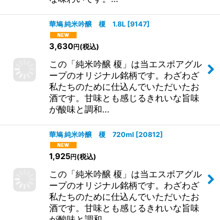
ール）に高知県、徳島県産柚子を贅沢
に皮ごと潰して加え、酵母菌を加えて
発酵させました。甘酸っぱくて軽やか
な味わいです。…
華鳩 純米吟醸 榎 1.8L
[
9147
]
3,630
(税込)
円
この「純米吟醸 榎」は当エスポアグル
ープのオリジナル銘柄です。わざわざ
私たちのために仕込んでいただいたお
酒です。甘味とも感じるきれいな旨味
が酸味と調和…
華鳩 純米吟醸 榎 720ml
[
20812
]
1,925
(税込)
円
この「純米吟醸 榎」は当エスポアグル