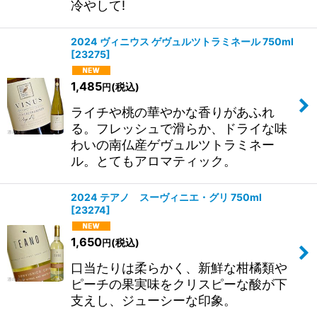
冷やして!
2024 ヴィニウス ゲヴュルツトラミネール 750ml
[
23275
]
1,485
(税込)
円
ライチや桃の華やかな香りがあふれ
る。フレッシュで滑らか、ドライな味
わいの南仏産ゲヴュルツトラミネー
ル。とてもアロマティック。
2024 テアノ スーヴィニエ・グリ 750ml
[
23274
]
1,650
(税込)
円
口当たりは柔らかく、新鮮な柑橘類や
ピーチの果実味をクリスピーな酸が下
支えし、ジューシーな印象。