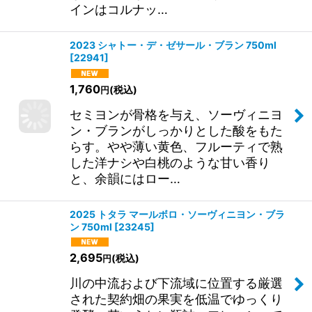
インはコルナッ…
2023 シャトー・デ・ゼサール・ブラン 750ml
[
22941
]
1,760
(税込)
円
セミヨンが骨格を与え、ソーヴィニヨ
ン・ブランがしっかりとした酸をもた
らす。やや薄い黄色、フルーティで熟
した洋ナシや白桃のような甘い香り
と、余韻にはロー…
2025 トタラ マールボロ・ソーヴィニヨン・ブラ
ン 750ml
[
23245
]
2,695
(税込)
円
川の中流および下流域に位置する厳選
された契約畑の果実を低温でゆっくり