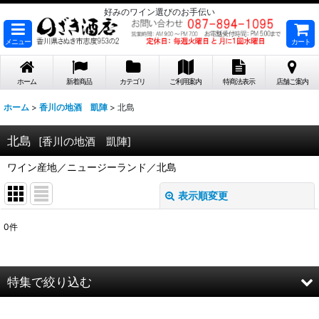
好みのワイン選びのお手伝い
メニュー
カート
ホーム
新着商品
カテゴリ
ご利用案内
特商法表示
店舗ご案内
ホーム
>
香川の地酒 凱陣
>
北島
北島
[
香川の地酒 凱陣
]
ワイン産地／ニュージーランド／北島
表示順変更
閉じる
0
件
表示数
:
在庫あり
特集で絞り込む
並び順
: