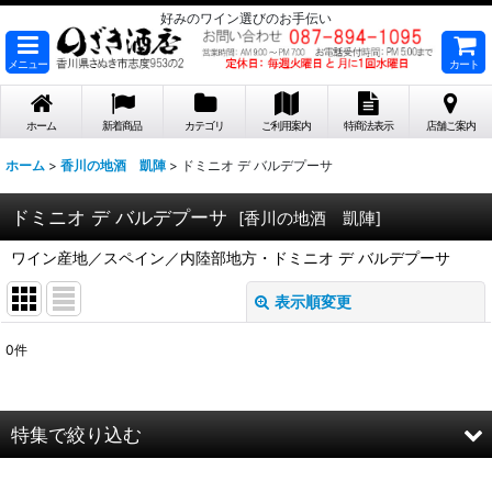
好みのワイン選びのお手伝い
メニュー
カート
ホーム
新着商品
カテゴリ
ご利用案内
特商法表示
店舗ご案内
ホーム
>
香川の地酒 凱陣
>
ドミニオ デ バルデプーサ
ドミニオ デ バルデプーサ
[
香川の地酒 凱陣
]
ワイン産地／スペイン／内陸部地方・ドミニオ デ バルデプーサ
表示順変更
閉じる
0
件
表示数
:
在庫あり
特集で絞り込む
並び順
: