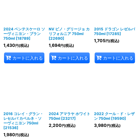
2024 ベンテスケーロ ソ
NV ピノ・グリージョ カ
2015 ドラゴン レゼルバ
ーヴィニヨン・ブラン
リフォルニア 750ml
750ml
[
17285
]
750ml
[
18789
]
[
22690
]
1,705
(税込)
円
1,430
1,694
(税込)
(税込)
円
円
カートに入れる
カートに入れる
カートに入れる
2016 コレイ・グラン・
2024 アマラヤ ホワイト
2022 クール・ド・レザ
レセルバ カベルネ・ソ
750ml
[
23217
]
ン 750ml
[
19590
]
ーヴィニヨン 750ml
2,200
3,980
(税込)
(税込)
円
円
[
21536
]
1,980
(税込)
円