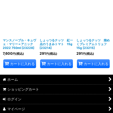
マンスノーブル・キュヴ
しょっつるナッツ 紅一
しょっつるナッツ 煌め
ェ・マリー＝アニック
点のうまみトマト 15g
くプレミアムトリュフ
2022 750ml
[
23228
]
[
23214
]
15g
[
23215
]
7,600
291
291
(税込)
(税込)
(税込)
円
円
円
カートに入れる
カートに入れる
カートに入れる
ホーム
ショッピングカート
ログイン
マイページ