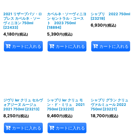
2021 リザーブパソ・ロ
カベルネ・ソーヴィニヨ
シャブリ 2022 750ml
ブレス カベルネ・ソー
ン セントラル・コース
[
23219
]
ヴィニヨン 750ml
ト 2023 750ml
6,930
(税込)
円
[
22433
]
[
18894
]
4,180
5,390
(税込)
(税込)
円
円
カートに入れる
カートに入れる
カートに入れる
ジヴリ Ier クリュ セルヴ
シャブリ Ier クリュ モ
シャブリ グラン クリュ
ォアジーヌ ルージュ
ン・ド・ミリュ 2021
ヴァルミュール 2022
2021 750ml
[
23213
]
750ml
[
23220
]
750ml
[
23221
]
8,250
9,460
18,700
(税込)
(税込)
(税込)
円
円
円
カートに入れる
カートに入れる