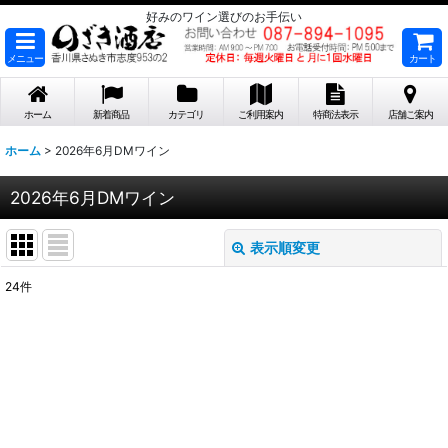
好みのワイン選びのお手伝い
メニュー
カート
ホーム
新着商品
カテゴリ
ご利用案内
特商法表示
店舗ご案内
ホーム
>
2026年6月DMワイン
2026年6月DMワイン
表示順変更
閉じる
24
件
表示数
:
在庫あり
並び順
: