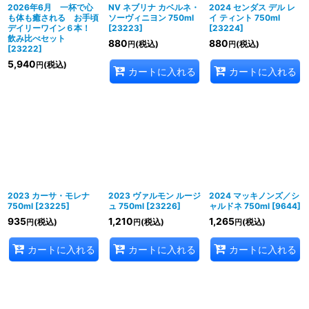
絞り込む
2026年6月 一杯で心
NV ネブリナ カベルネ・
2024 センダス デル レ
も体も癒される お手頃
ソーヴィニヨン 750ml
イ ティント 750ml
デイリーワイン６本！
[
23223
]
[
23224
]
飲み比べセット
880
880
(税込)
(税込)
円
円
[
23222
]
5,940
(税込)
円
カートに入れる
カートに入れる
2023 カーサ・モレナ
2023 ヴァルモン ルージ
2024 マッキノンズ／シ
750ml
[
23225
]
ュ 750ml
[
23226
]
ャルドネ 750ml
[
9644
]
935
1,210
1,265
(税込)
(税込)
(税込)
円
円
円
カートに入れる
カートに入れる
カートに入れる