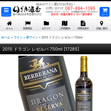
好みのワイン選びのお手伝い
メニュー
カート
ホーム
新着商品
カテゴリ
ご利用案内
特商法表示
店舗ご案内
ホーム
>
ワイン
>
赤ワイン
>
2015 ドラゴン レゼルバ 750ml
2015 ドラゴン レゼルバ 750ml
[
17285
]