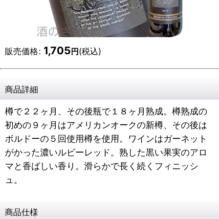
1,705
販売価格
:
(税込)
円
商品詳細
樽で２２ヶ月、その後瓶で１８ヶ月熟成。樽熟成の
初めの９ヶ月はアメリカンオークの新樽、その後は
ボルドーの５回使用樽を使用。ワインはガーネット
がかった濃いルビーレッド。熟した黒い果実のアロ
マと香ばしい香り。滑らかで長く続くフィニッシ
ュ。
商品仕様