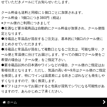
せていただきメールにてお知らせいたします。
クール料金も送料と同様に１個口ごとに加算されます。
クール料金：1個口につき380円（税込）
※クール便のご利用につきまして
●生酒など要冷蔵商品は自動的にクール料金が加算され、クール便指
定となります。
●冷蔵品と常温品が混在するご注文は、基本的に1個口のクール便に
まとめさせていただきます。
●冷蔵品と常温品が混在して複数口となるご注文は、可能な限り、ク
ール便と常温便に分けてお届けします。すべての個口でクール便をご
希望の場合は「クール便」をご指定下さい。
●要冷蔵品以外の日本酒やワインなどの場合、クール便のご指定はお
客様任意となります。ただし、気温の高い6〜9月はクール便のご指定
を推奨します。特にワインは温度差による吹きこぼれなども発生しや
すくなりますので、強く推奨します。
●ギフトはクールでお届けすると包装が湿気でシワになる可能性があ
りますので、あらかじめご了承ください。
ホーム