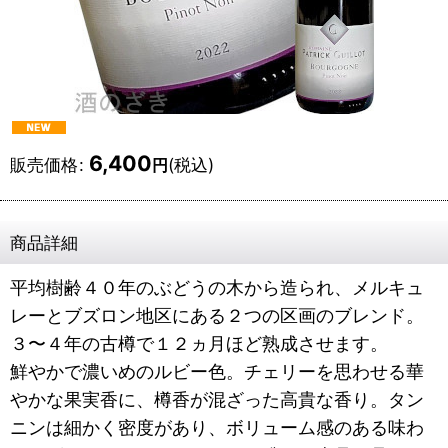
6,400
販売価格
:
(税込)
円
商品詳細
平均樹齢４０年のぶどうの木から造られ、メルキュ
レーとブズロン地区にある２つの区画のブレンド。
３〜４年の古樽で１２ヵ月ほど熟成させます。
鮮やかで濃いめのルビー色。チェリーを思わせる華
やかな果実香に、樽香が混ざった高貴な香り。タン
ニンは細かく密度があり、ボリューム感のある味わ