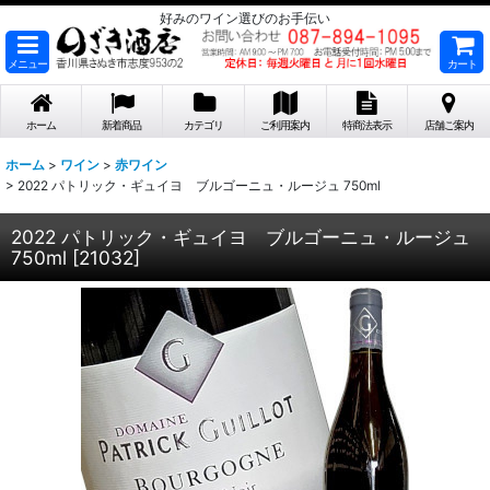
好みのワイン選びのお手伝い
メニュー
カート
ホーム
新着商品
カテゴリ
ご利用案内
特商法表示
店舗ご案内
ホーム
>
ワイン
>
赤ワイン
>
2022 パトリック・ギュイヨ ブルゴーニュ・ルージュ 750ml
2022 パトリック・ギュイヨ ブルゴーニュ・ルージュ
750ml
[
21032
]